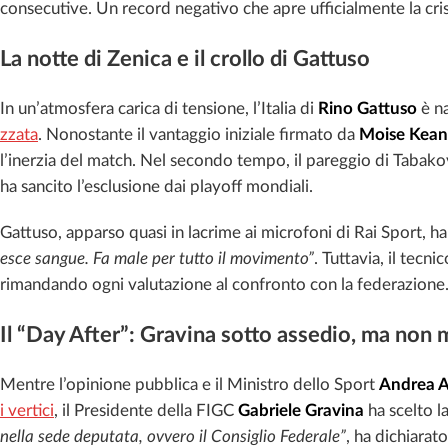
consecutive. Un record negativo che apre ufficialmente la cr
La notte di Zenica e il crollo di Gattuso
In un’atmosfera carica di tensione, l’Italia di
Rino Gattuso
è na
zzata
. Nonostante il vantaggio iniziale firmato da
Moise Kean
l’inerzia del match. Nel secondo tempo, il pareggio di Tabakovic 
ha sancito l’esclusione dai playoff mondiali.
Gattuso, apparso quasi in lacrime ai microfoni di Rai Sport, h
esce sangue. Fa male per tutto il movimento”
. Tuttavia, il tecn
rimandando ogni valutazione al confronto con la federazione
Il “Day After”: Gravina sotto assedio, ma non 
Mentre l’opinione pubblica e il Ministro dello Sport
Andrea 
i vertici
, il Presidente della FIGC
Gabriele Gravina
ha scelto la
nella sede deputata, ovvero il Consiglio Federale”
, ha dichiarat