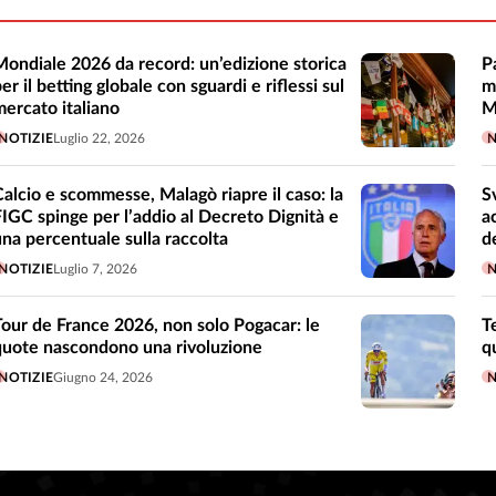
Mondiale 2026 da record: un’edizione storica
P
er il betting globale con sguardi e riflessi sul
m
mercato italiano
M
NOTIZIE
Luglio 22, 2026
N
Calcio e scommesse, Malagò riapre il caso: la
S
FIGC spinge per l’addio al Decreto Dignità e
a
una percentuale sulla raccolta
d
NOTIZIE
Luglio 7, 2026
N
Tour de France 2026, non solo Pogacar: le
T
quote nascondono una rivoluzione
q
NOTIZIE
Giugno 24, 2026
N