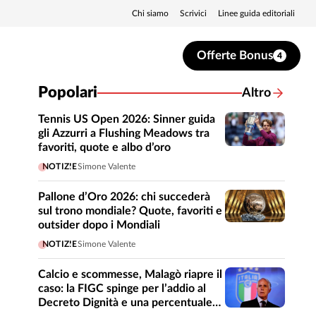
Chi siamo
Scrivici
Linee guida editoriali
Offerte Bonus
4
Popolari
Altro
Tennis US Open 2026: Sinner guida
gli Azzurri a Flushing Meadows tra
favoriti, quote e albo d’oro
NOTIZIE
Simone Valente
Pallone d’Oro 2026: chi succederà
sul trono mondiale? Quote, favoriti e
outsider dopo i Mondiali
NOTIZIE
Simone Valente
Calcio e scommesse, Malagò riapre il
caso: la FIGC spinge per l’addio al
Decreto Dignità e una percentuale