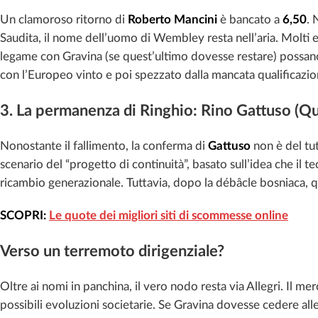
Un clamoroso ritorno di
Roberto Mancini
è bancato a
6,50
. 
Saudita, il nome dell’uomo di Wembley resta nell’aria. Molti 
legame con Gravina (se quest’ultimo dovesse restare) possano
con l’Europeo vinto e poi spezzato dalla mancata qualificazi
3. La permanenza di Ringhio: Rino Gattuso (Q
Nonostante il fallimento, la conferma di
Gattuso
non è del tu
scenario del “progetto di continuità”, basato sull’idea che il te
ricambio generazionale. Tuttavia, dopo la débâcle bosniaca,
SCOPRI:
Le quote dei migliori siti di scommesse online
Verso un terremoto dirigenziale?
Oltre ai nomi in panchina, il vero nodo resta via Allegri. Il 
possibili evoluzioni societarie. Se Gravina dovesse cedere al