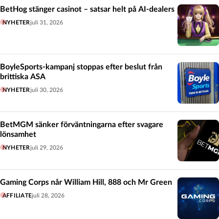
BetHog stänger casinot – satsar helt på AI-dealers
NYHETER
juli 31, 2026
BoyleSports-kampanj stoppas efter beslut från
brittiska ASA
NYHETER
juli 30, 2026
BetMGM sänker förväntningarna efter svagare
lönsamhet
NYHETER
juli 29, 2026
Gaming Corps når William Hill, 888 och Mr Green
AFFILIATE
juli 28, 2026