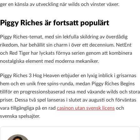
ger en känsla av utveckling när wilds och vinster växer.
Piggy Riches är fortsatt populärt
Piggy Riches-temat, med sin lekfulla skildring av överdådig
rikedom, har behållit sin charm i över ett decennium. NetEnt
och Red Tiger har lyckats förnya serien genom att kombinera
nostalgiska element med moderna mekaniker.
Piggy Riches 3 Hog Heaven erbjuder en lyxig inblick i grisarnas
hem och en unik free spins-runda, medan Piggy Riches Begins
tillför en progressionsbaserad resa med växande wilds och stora
priser. Dessa två spel lanseras i slutet av augusti och förväntas
vara tillgängliga på en rad
casinon utan svensk licens
och
svenska spelsajter.