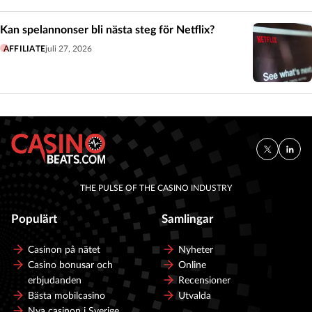
Kan spelannonser bli nästa steg för Netflix?
AFFILIATE
juli 27, 2026
THE PULSE OF THE CASINO INDUSTRY
Populärt
Samlingar
Casinon på nätet
Nyheter
Casino bonusar och
Online
erbjudanden
Recensioner
Bästa mobilcasino
Utvalda
Nya casinon i Sverige