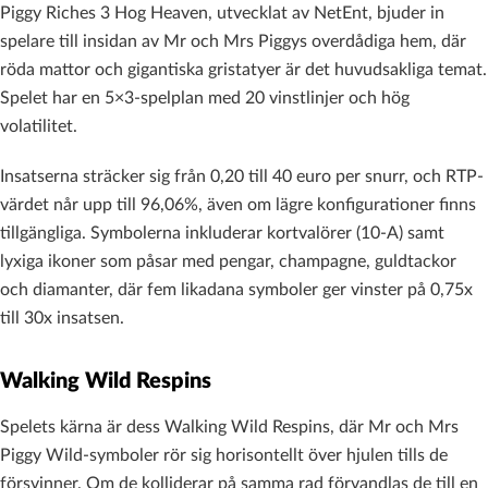
Piggy Riches 3 Hog Heaven, utvecklat av NetEnt, bjuder in
spelare till insidan av Mr och Mrs Piggys overdådiga hem, där
röda mattor och gigantiska gristatyer är det huvudsakliga temat.
Spelet har en 5×3-spelplan med 20 vinstlinjer och hög
volatilitet.
Insatserna sträcker sig från 0,20 till 40 euro per snurr, och RTP-
värdet når upp till 96,06%, även om lägre konfigurationer finns
tillgängliga. Symbolerna inkluderar kortvalörer (10-A) samt
lyxiga ikoner som påsar med pengar, champagne, guldtackor
och diamanter, där fem likadana symboler ger vinster på 0,75x
till 30x insatsen.
Walking Wild Respins
Spelets kärna är dess Walking Wild Respins, där Mr och Mrs
Piggy Wild-symboler rör sig horisontellt över hjulen tills de
försvinner. Om de kolliderar på samma rad förvandlas de till en