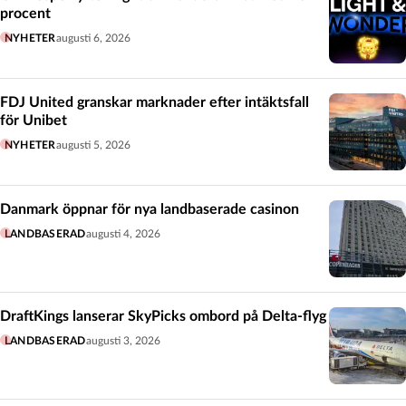
procent
NYHETER
augusti 6, 2026
FDJ United granskar marknader efter intäktsfall
för Unibet
NYHETER
augusti 5, 2026
Danmark öppnar för nya landbaserade casinon
LANDBASERAD
augusti 4, 2026
DraftKings lanserar SkyPicks ombord på Delta-flyg
LANDBASERAD
augusti 3, 2026