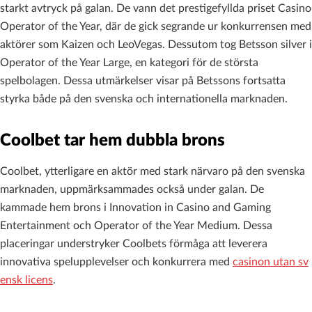
starkt avtryck på galan. De vann det prestigefyllda priset Casino
Operator of the Year, där de gick segrande ur konkurrensen med
aktörer som Kaizen och LeoVegas. Dessutom tog Betsson silver i
Operator of the Year Large, en kategori för de största
spelbolagen. Dessa utmärkelser visar på Betssons fortsatta
styrka både på den svenska och internationella marknaden.
Coolbet tar hem dubbla brons
Coolbet, ytterligare en aktör med stark närvaro på den svenska
marknaden, uppmärksammades också under galan. De
kammade hem brons i Innovation in Casino and Gaming
Entertainment och Operator of the Year Medium. Dessa
placeringar understryker Coolbets förmåga att leverera
innovativa spelupplevelser och konkurrera med
casinon utan sv
ensk licens
.