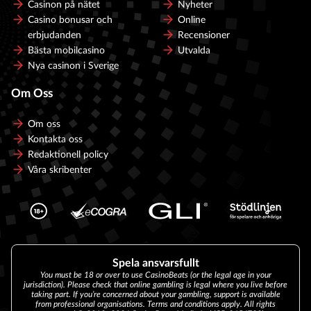
Casinon på nätet
Nyheter
Casino bonusar och
Online
erbjudanden
Recensioner
Bästa mobilcasino
Utvalda
Nya casinon i Sverige
Om Oss
Om oss
Kontakta oss
Redaktionell policy
Våra skribenter
Spela ansvarsfullt
You must be 18 or over to use CasinoBeats (or the legal age in your
jurisdiction). Please check that online gambling is legal where you live before
taking part. If you’re concerned about your gambling, support is available
from professional organisations. Terms and conditions apply. All rights