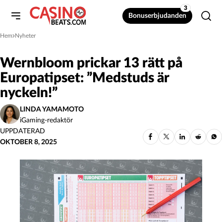
3
Bonuserbjudanden
Hem
Nyheter
»
Wernbloom prickar 13 rätt på
Europatipset: ”Medstuds är
nyckeln!”
LINDA YAMAMOTO
iGaming-redaktör
UPPDATERAD
OKTOBER 8, 2025