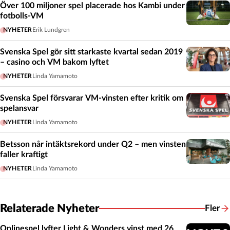
Över 100 miljoner spel placerade hos Kambi under
fotbolls-VM
NYHETER
Erik Lundgren
Svenska Spel gör sitt starkaste kvartal sedan 2019
– casino och VM bakom lyftet
NYHETER
Linda Yamamoto
Svenska Spel försvarar VM-vinsten efter kritik om
spelansvar
NYHETER
Linda Yamamoto
Betsson når intäktsrekord under Q2 – men vinsten
faller kraftigt
NYHETER
Linda Yamamoto
Relaterade Nyheter
Fler
Relate
Onlinespel lyfter Light & Wonders vinst med 26