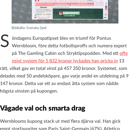
Bildkälla: Svenska Spel
S
öndagens Europatipset blev en triumf för Pontus
Wernbloom, före detta fotbollsproffs och numera expert
på The Gamling Cabin och Stryktipspodden. Med ett
offe
nsivt system för 5 832 kronor lyckades han pricka in
13
rätt, vilket gav en total vinst på 457 350 kronor. Systemet, som
delades med 50 andelsköpare, gav varje andel en utdelning på 9
147 kronor. Detta var ett av endast åtta system som nådde
högsta vinsten på kupongen.
Vågade val och smarta drag
Wernblooms kupong stack ut med flera djärva val. Han gick
emot storfavoriter som Paris Saint-Germain (67%), Atletico