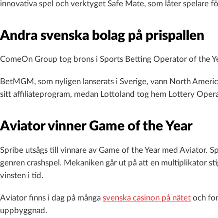
innovativa spel och verktyget Safe Mate, som låter spelare följ
Andra svenska bolag på prispallen
ComeOn Group tog brons i Sports Betting Operator of the Yea
BetMGM, som nyligen lanserats i Sverige, vann North Amer
sitt affiliateprogram, medan Lottoland tog hem Lottery Opera
Aviator vinner Game of the Year
Spribe utsågs till vinnare av Game of the Year med Aviator. 
genren crashspel. Mekaniken går ut på att en multiplikator stig
vinsten i tid.
Aviator finns i dag på många
svenska casinon på nätet
och for
uppbyggnad.