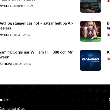
L
NYHETER
augusti 5, 2026
BetHog stänger casinot – satsar helt på AI-
B
dealers
b
NYHETER
juli 31, 2026
N
Gaming Corps når William Hill, 888 och Mr
K
Green
A
AFFILIATE
juli 28, 2026
ulärt
Casinon på nätet