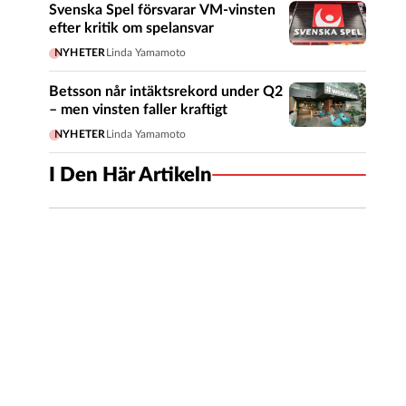
Svenska Spel försvarar VM-vinsten
efter kritik om spelansvar
NYHETER
Linda Yamamoto
Betsson når intäktsrekord under Q2
– men vinsten faller kraftigt
NYHETER
Linda Yamamoto
I Den Här Artikeln