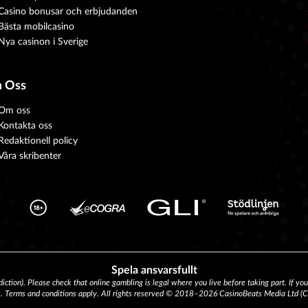
Casino bonusar och erbjudanden
Bästa mobilcasino
Nya casinon i Sverige
 Oss
Om oss
Kontakta oss
Redaktionell policy
Våra skribenter
Spela ansvarsfullt
diction). Please check that online gambling is legal where you live before taking part. If yo
s. Terms and conditions apply. All rights reserved © 2018–2026 CasinoBeats Media Ltd 