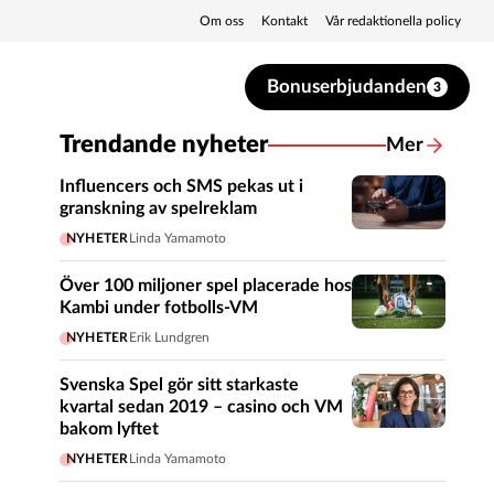
Om oss
Kontakt
Vår redaktionella policy
Bonuserbjudanden
3
Trendande nyheter
Mer
Influencers och SMS pekas ut i
granskning av spelreklam
NYHETER
Linda Yamamoto
Över 100 miljoner spel placerade hos
Kambi under fotbolls-VM
NYHETER
Erik Lundgren
Svenska Spel gör sitt starkaste
kvartal sedan 2019 – casino och VM
bakom lyftet
NYHETER
Linda Yamamoto