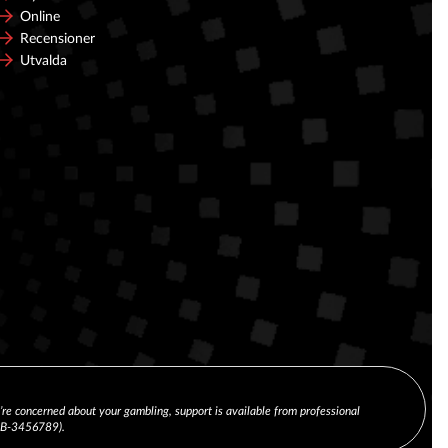
Online
Recensioner
Utvalda
u’re concerned about your gambling, support is available from professional
(CB-3456789).