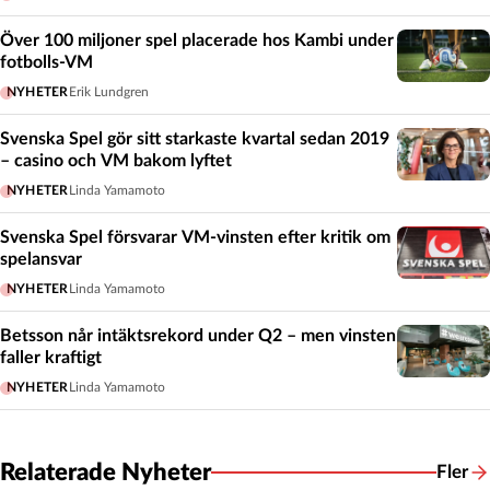
Över 100 miljoner spel placerade hos Kambi under
fotbolls-VM
NYHETER
Erik Lundgren
Svenska Spel gör sitt starkaste kvartal sedan 2019
– casino och VM bakom lyftet
NYHETER
Linda Yamamoto
Svenska Spel försvarar VM-vinsten efter kritik om
spelansvar
NYHETER
Linda Yamamoto
Betsson når intäktsrekord under Q2 – men vinsten
faller kraftigt
NYHETER
Linda Yamamoto
Relaterade Nyheter
Fler
Relate