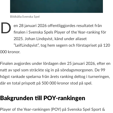
Bildkälla:Svenska Spel
D
en 28 januari 2026 offentliggjordes resultatet från
finalen i Svenska Spels Player of the Year-ranking för
2025. Johan Lindqvist, känd under aliaset
”LeifLindqvist”, tog hem segern och förstapriset på 120
000 kronor.
Finalen avgjordes under lördagen den 25 januari 2026, efter en
natt av spel som sträckte sig in på söndagsmorgonen. De 99
högst rankade spelarna från årets ranking deltog i turneringen,
där en total prispott på 500 000 kronor stod på spel.
Bakgrunden till POY-rankingen
Player of the Year-rankingen (POY) på Svenska Spel Sport &