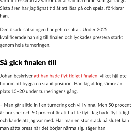
varit intresserad av varför det är samma namn som går långt.
Sista åren har jag ägnat tid åt att läsa på och spela, förklarar
han.
Den ökade satsningen har gett resultat. Under 2025
kvalificerade han sig till finalen och lyckades prestera starkt
genom hela turneringen.
Så gick finalen till
Johan beskriver
att han hade flyt tidigt i finalen
, vilket hjälpte
honom att bygga en stabil position. Han låg aldrig sämre än
plats 15–20 under turneringens gång.
– Man går alltid in i en turnering och vill vinna. Men 50 procent
är bra spel och 50 procent är att ha lite flyt. Jag hade flyt tidigt
och kände att jag var med. Har man en stor stack på slutet kan
man sätta press när det börjar närma sig, säger han.