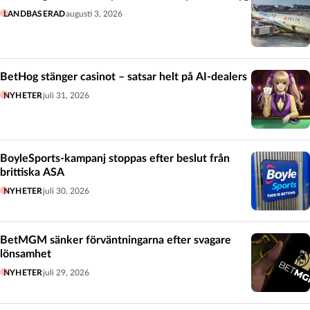
LANDBASERAD
augusti 3, 2026
BetHog stänger casinot – satsar helt på AI-dealers
NYHETER
juli 31, 2026
BoyleSports-kampanj stoppas efter beslut från
brittiska ASA
NYHETER
juli 30, 2026
BetMGM sänker förväntningarna efter svagare
lönsamhet
NYHETER
juli 29, 2026