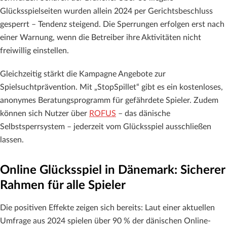
Glücksspielseiten wurden allein 2024 per Gerichtsbeschluss
gesperrt – Tendenz steigend. Die Sperrungen erfolgen erst nach
einer Warnung, wenn die Betreiber ihre Aktivitäten nicht
freiwillig einstellen.
Gleichzeitig stärkt die Kampagne Angebote zur
Spielsuchtprävention. Mit „StopSpillet“ gibt es ein kostenloses,
anonymes Beratungsprogramm für gefährdete Spieler. Zudem
können sich Nutzer über
ROFUS
– das dänische
Selbstsperrsystem – jederzeit vom Glücksspiel ausschließen
lassen.
Online Glücksspiel in Dänemark: Sicherer
Rahmen für alle Spieler
Die positiven Effekte zeigen sich bereits: Laut einer aktuellen
Umfrage aus 2024 spielen über 90 % der dänischen Online-