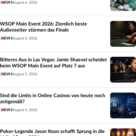
NEWS
August 6, 2026
WSOP Main Event 2026: Ziemlich beste
Außenseiter stürmen das Finale
NEWS
August 6, 2026
Bitteres Aus in Las Vegas: Jamie Shaevel scheidet
beim WSOP Main Event auf Platz 7 aus
NEWS
August 5, 2026
Sind die Limits in Online Casinos von heute noch
zeitgemäß?
NEWS
August 4, 2026
Poker-Legende Jason Koon schafft Sprung in die