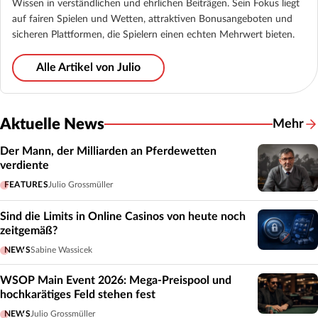
Wissen in verständlichen und ehrlichen Beiträgen. Sein Fokus liegt
auf fairen Spielen und Wetten, attraktiven Bonusangeboten und
sicheren Plattformen, die Spielern einen echten Mehrwert bieten.
Alle Artikel von Julio
Aktuelle News
Mehr
Der Mann, der Milliarden an Pferdewetten
verdiente
FEATURES
Julio Grossmüller
Sind die Limits in Online Casinos von heute noch
zeitgemäß?
NEWS
Sabine Wassicek
WSOP Main Event 2026: Mega-Preispool und
hochkarätiges Feld stehen fest
NEWS
Julio Grossmüller