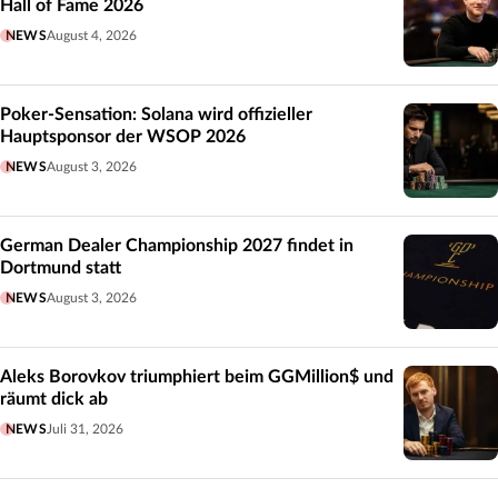
Hall of Fame 2026
NEWS
August 4, 2026
Poker-Sensation: Solana wird offizieller
Hauptsponsor der WSOP 2026
NEWS
August 3, 2026
German Dealer Championship 2027 findet in
Dortmund statt
NEWS
August 3, 2026
Aleks Borovkov triumphiert beim GGMillion$ und
räumt dick ab
NEWS
Juli 31, 2026