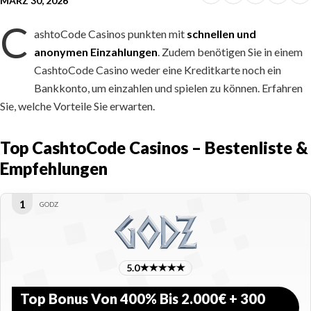
MÄRZ 30, 2026
C
ashtoCode Casinos punkten mit
schnellen und
anonymen Einzahlungen
. Zudem benötigen Sie in einem
CashtoCode Casino weder eine Kreditkarte noch ein
Bankkonto, um einzahlen und spielen zu können. Erfahren
Sie, welche Vorteile Sie erwarten.
Top CashtoCode Casinos – Bestenliste &
Empfehlungen
GODZ
5.0
Top Bonus Von
400% Bis 2.000€
+ 300