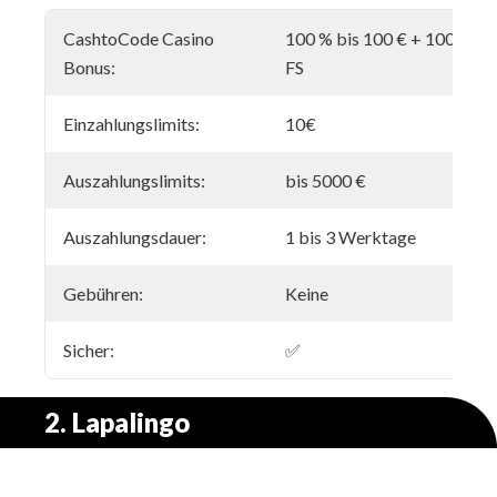
CashtoCode Casino
100 % bis 100 € + 100
Bonus:
FS
Einzahlungslimits:
10€
Auszahlungslimits:
bis 5000 €
Auszahlungsdauer:
1 bis 3 Werktage
Gebühren:
Keine
Sicher:
✅
2. Lapalingo