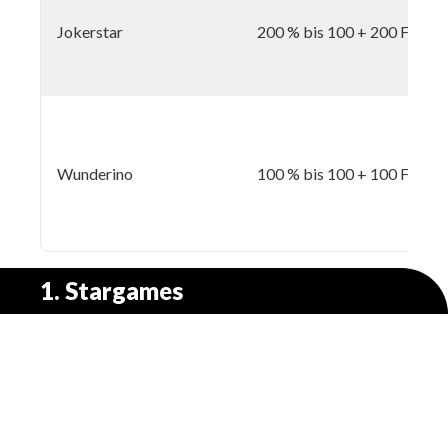
Jokerstar
200 % bis 100 + 200 FS
Wunderino
100 % bis 100 + 100 FS
1. Stargames