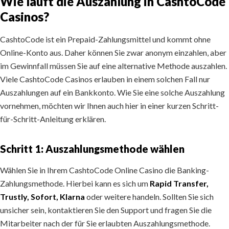
Wie läuft die Auszahlung in CashtoCode
Casinos?
CashtoCode ist ein Prepaid-Zahlungsmittel und kommt ohne
Online-Konto aus. Daher können Sie zwar anonym einzahlen, aber
im Gewinnfall müssen Sie auf eine alternative Methode auszahlen.
Viele CashtoCode Casinos erlauben in einem solchen Fall nur
Auszahlungen auf ein Bankkonto. Wie Sie eine solche Auszahlung
vornehmen, möchten wir Ihnen auch hier in einer kurzen Schritt-
für-Schritt-Anleitung erklären.
Schritt 1: Auszahlungsmethode wählen
Wählen Sie in Ihrem CashtoCode Online Casino die Banking-
Zahlungsmethode. Hierbei kann es sich um
Rapid Transfer,
Trustly, Sofort, Klarna
oder weitere handeln. Sollten Sie sich
unsicher sein, kontaktieren Sie den Support und fragen Sie die
Mitarbeiter nach der für Sie erlaubten Auszahlungsmethode.