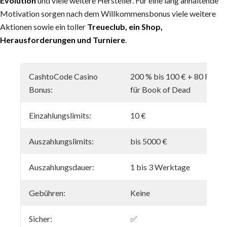
Evolution
und viele weitere Hersteller. Für eine lang anhaltende
Motivation sorgen nach dem Willkommensbonus viele weitere
Aktionen sowie ein toller
Treueclub, ein Shop,
Herausforderungen und Turniere
.
CashtoCode Casino
200 % bis 100 € + 80 FS
Bonus:
für Book of Dead
Einzahlungslimits:
10 €
Auszahlungslimits:
bis 5000 €
Auszahlungsdauer:
1 bis 3 Werktage
Gebühren:
Keine
Sicher:
✅