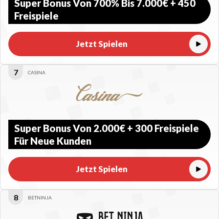
Super Bonus Von
700% Bis 7.000€
+ 450
Freispiele
Jetzt Spielen
CASINA
Super Bonus Von
2.000€ + 300 Freispiele
Für Neue Kunden
Jetzt Spielen
BETNINJA