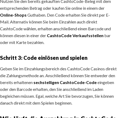
Nutzen Sie den bereits gekauften CashtoCode-Beleg mit dem
entsprechenden Betrag oder kaufen Sie online in einem der
Online-Shops
Guthaben. Den Code erhalten Sie direkt per E-
Mail. Alternativ können Sie beim Einzahlen auch direkt
CashtoCode wählen, erhalten anschließend einen Barcode und
können diesen in einer der
CashtoCode Verkaufsstellen
bar
oder mit Karte bezahlen.
Schritt 3: Code einlösen und spielen
Geben Sie im Einzahlungsbereich des CashtoCode Casinos direkt
die Zahlungsmethode an. Anschließend können Sie entweder den
bereits erhaltenen
sechstelligen CashtoCode-Code
eingeben
oder den Barcode erhalten, den Sie anschließend im Laden
begleichen müssen. Egal, welche Art Sie bevorzugen, Sie können
danach direkt mit dem Spielen beginnen.