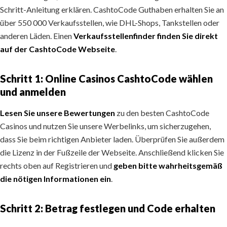
Schritt-Anleitung erklären. CashtoCode Guthaben erhalten Sie an
über 550 000 Verkaufsstellen, wie DHL-Shops, Tankstellen oder
anderen Läden. Einen
Verkaufsstellenfinder finden Sie direkt
auf der CashtoCode Webseite
.
Schritt 1: Online Casinos CashtoCode wählen
und anmelden
Lesen Sie unsere Bewertungen
zu den besten CashtoCode
Casinos und nutzen Sie unsere Werbelinks, um sicherzugehen,
dass Sie beim richtigen Anbieter laden. Überprüfen Sie außerdem
die Lizenz in der Fußzeile der Webseite. Anschließend klicken Sie
rechts oben auf Registrieren und
geben bitte wahrheitsgemäß
die nötigen Informationen ein
.
Schritt 2: Betrag festlegen und Code erhalten