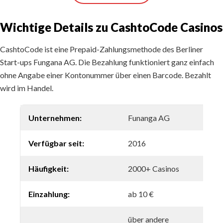
Wichtige Details zu CashtoCode Casinos
CashtoCode ist eine Prepaid-Zahlungsmethode des Berliner
Start-ups Fungana AG. Die Bezahlung funktioniert ganz einfach
ohne Angabe einer Kontonummer über einen Barcode. Bezahlt
wird im Handel.
Unternehmen:
Funanga AG
Verfügbar seit:
2016
Häufigkeit:
2000+ Casinos
Einzahlung:
ab 10 €
über andere