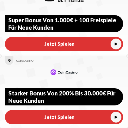
Super Bonus Von
1.000€ + 100 Freispiele
Für Neue Kunden
Jetzt Spielen
COINCASINO
Starker Bonus Von
200% Bis 30.000€
Für
Neue Kunden
Jetzt Spielen