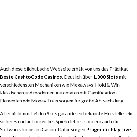
Auch diese bildhübsche Webseite erhält von uns das Prädikat
Beste CashtoCode Casinos
. Deutlich über
1.000 Slots
mit
verschiedensten Mechaniken wie Megaways, Hold & Win,
klassischen und modernen Automaten mit Gamification-
Elementen wie Money Train sorgen für große Abwechslung.
Aber nicht nur bei den Slots garantieren bekannte Hersteller ein
sicheres und actionreiches Spielerlebnis, sondern auch die
Softwarestudios im Casino. Dafür sorgen
Pragmatic Play Live,