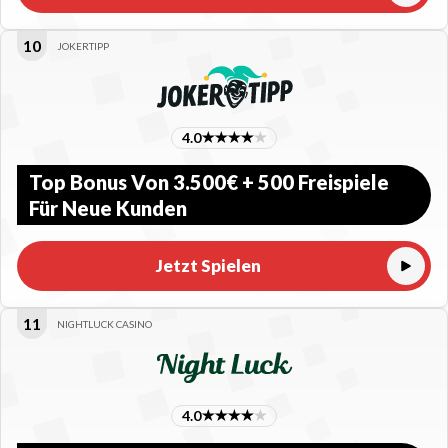
JOKERTIPP
4.0
Top Bonus Von
3.500€ + 500 Freispiele
Für Neue Kunden
Jetzt Spielen
NIGHTLUCK CASINO
4.0