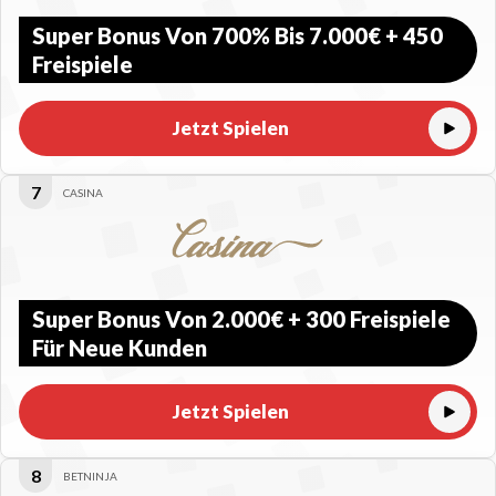
Super Bonus Von
700% Bis 7.000€
+ 450
Freispiele
Jetzt Spielen
CASINA
Super Bonus Von
2.000€ + 300 Freispiele
Für Neue Kunden
Jetzt Spielen
BETNINJA