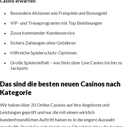
Casino erwarten:
Besondere Aktionen wie Freispiele und Bonusgeld
VIP- und Treueprogramm mit Top Belohnungen
Zuvorkommender Kundenservice
Sichere Zahlungen ohne Gebühren
Hilfreiche Spielerschutz-Optionen
Große Spielevielfalt – von Slots über Live Casino bis hin zu
Jackpots
Das sind die besten neuen Casinos nach
Kategorie
Wir haben über 20 Online Casinos auf ihre Angebote und
Leistungen geprüft und nur die mit einem wirklich
kundenfreundlichen Auftritt haben es in die engere Auswahl
geschafft. Damit Sie sich gleich einen Überblick über die besten