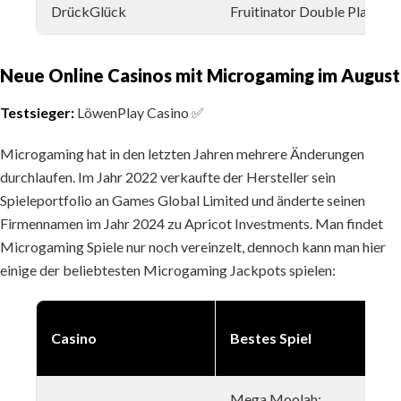
DrückGlück
Fruitinator Double Play
Neue Online Casinos mit Microgaming im August
Testsieger:
LöwenPlay Casino ✅
Microgaming hat in den letzten Jahren mehrere Änderungen
durchlaufen. Im Jahr 2022 verkaufte der Hersteller sein
Spieleportfolio an Games Global Limited und änderte seinen
Firmennamen im Jahr 2024 zu Apricot Investments. Man findet
Microgaming Spiele nur noch vereinzelt, dennoch kann man hier
einige der beliebtesten Microgaming Jackpots spielen:
Casino
Bestes Spiel
Mega Moolah: