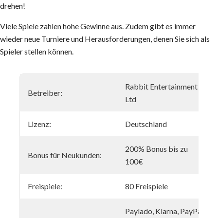
drehen!
Viele Spiele zahlen hohe Gewinne aus. Zudem gibt es immer
wieder neue Turniere und Herausforderungen, denen Sie sich als
Spieler stellen können.
Rabbit Entertainment
Betreiber:
Ltd
Lizenz:
Deutschland
200% Bonus bis zu
Bonus für Neukunden:
100€
Freispiele:
80 Freispiele
Paylado, Klarna, PayPal,