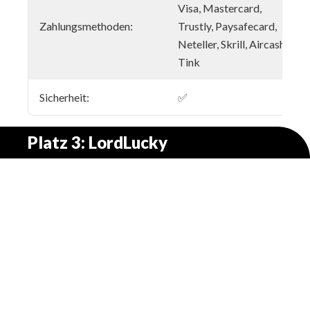
Visa, Mastercard,
Zahlungsmethoden:
Trustly, Paysafecard,
Neteller, Skrill, Aircash,
Tink
Sicherheit:
✅
Platz 3: LordLucky