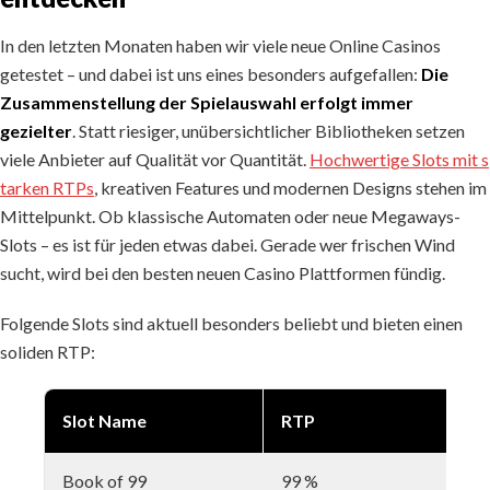
In den letzten Monaten haben wir viele neue Online Casinos
getestet – und dabei ist uns eines besonders aufgefallen:
Die
Zusammenstellung der Spielauswahl erfolgt immer
gezielter
. Statt riesiger, unübersichtlicher Bibliotheken setzen
viele Anbieter auf Qualität vor Quantität.
Hochwertige Slots mit s
tarken RTPs
, kreativen Features und modernen Designs stehen im
Mittelpunkt. Ob klassische Automaten oder neue Megaways-
Slots – es ist für jeden etwas dabei. Gerade wer frischen Wind
sucht, wird bei den besten neuen Casino Plattformen fündig.
Folgende Slots sind aktuell besonders beliebt und bieten einen
soliden RTP:
Slot Name
RTP
Book of 99
99 %