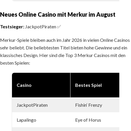
Neues Online Casino mit Merkur im August
Testsieger:
JackpotPiraten ✅
Merkur-Spiele bleiben auch im Jahr 2026 in vielen Online Casinos
sehr beliebt. Die beliebtesten Titel bieten hohe Gewinne und ein
klassisches Design. Hier sind die Top 3 Merkur Casinos mit den
besten Spielen:
Casino
Bestes Spiel
JackpotPiraten
Fishin‘ Frenzy
Lapalingo
Eye of Horus