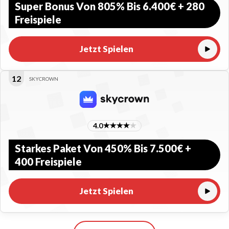
Super Bonus Von
805% Bis 6.400€
+ 280
Freispiele
Jetzt Spielen
SKYCROWN
4.0
Starkes Paket Von
450% Bis 7.500€
+
400 Freispiele
Jetzt Spielen