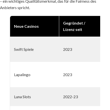
– ein wichtiges Qualitätsmerkmal, das für die Fairness des
Anbieters spricht.
Gegründet /
Neue Casinos
Lizenz seit
Swift Spiele
2023
Lapalingo
2023
Luna Slots
2022-23