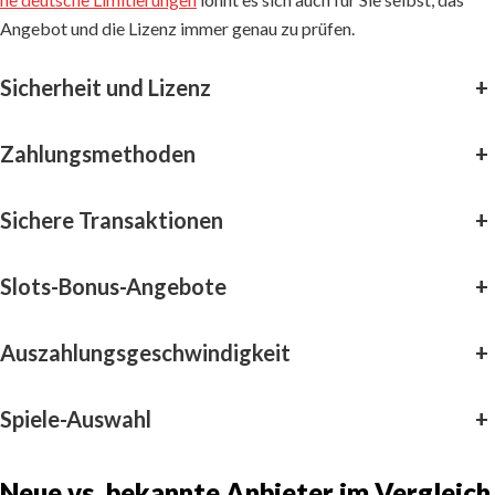
Angebot und die Lizenz immer genau zu prüfen.
Sicherheit und Lizenz
+
Zahlungsmethoden
+
Sichere Transaktionen
+
Slots-Bonus-Angebote
+
Auszahlungsgeschwindigkeit
+
Spiele-Auswahl
+
Neue vs. bekannte Anbieter im Vergleich