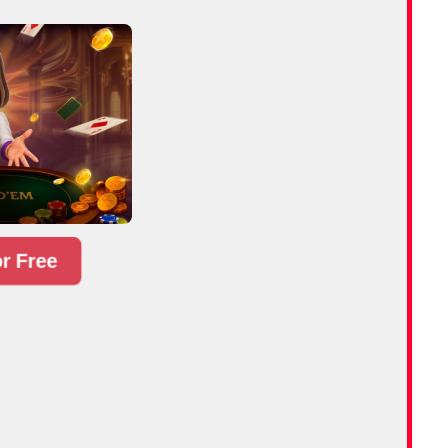
or Free