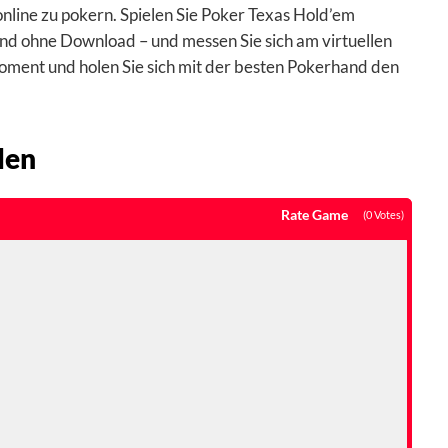
online zu pokern. Spielen Sie Poker Texas Hold’em
nd ohne Download – und messen Sie sich am virtuellen
 Moment und holen Sie sich mit der besten Pokerhand den
len
Rate Game
(
0
Votes)