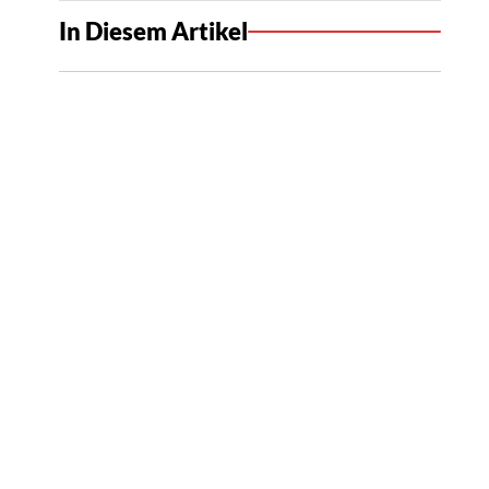
In Diesem Artikel