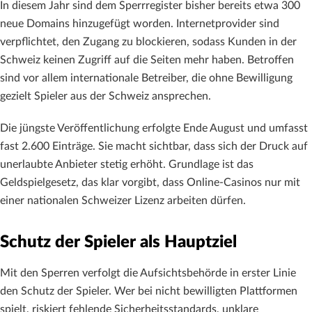
In diesem Jahr sind dem Sperrregister bisher bereits etwa 300
neue Domains hinzugefügt worden. Internetprovider sind
verpflichtet, den Zugang zu blockieren, sodass Kunden in der
Schweiz keinen Zugriff auf die Seiten mehr haben. Betroffen
sind vor allem internationale Betreiber, die ohne Bewilligung
gezielt Spieler aus der Schweiz ansprechen.
Die jüngste Veröffentlichung erfolgte Ende August und umfasst
fast 2.600 Einträge. Sie macht sichtbar, dass sich der Druck auf
unerlaubte Anbieter stetig erhöht. Grundlage ist das
Geldspielgesetz, das klar vorgibt, dass Online-Casinos nur mit
einer nationalen Schweizer Lizenz arbeiten dürfen.
Schutz der Spieler als Hauptziel
Mit den Sperren verfolgt die Aufsichtsbehörde in erster Linie
den Schutz der Spieler. Wer bei nicht bewilligten Plattformen
spielt, riskiert fehlende Sicherheitsstandards, unklare