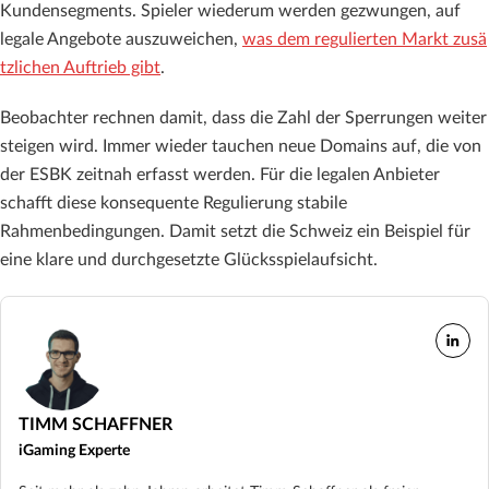
Kundensegments. Spieler wiederum werden gezwungen, auf
legale Angebote auszuweichen,
was dem regulierten Markt zusä
tzlichen Auftrieb gibt
.
Beobachter rechnen damit, dass die Zahl der Sperrungen weiter
steigen wird. Immer wieder tauchen neue Domains auf, die von
der ESBK zeitnah erfasst werden. Für die legalen Anbieter
schafft diese konsequente Regulierung stabile
Rahmenbedingungen. Damit setzt die Schweiz ein Beispiel für
eine klare und durchgesetzte Glücksspielaufsicht.
TIMM SCHAFFNER
iGaming Experte