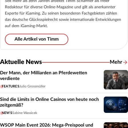
Seit mehr als zehn Jahren arbeitet Timm Schaffner als freier
Redakteur für diverse Online-Magazine und gilt als anerkannter
Experte für iGaming. Zu seinen besonderen Fachgebieten zählen
das deutsche Glücksspielrecht sowie internationale Entwicklungen
auf dem iGaming-Markt.
Alle Artikel von Timm
Aktuelle News
Mehr
Der Mann, der Milliarden an Pferdewetten
verdiente
FEATURES
Julio Grossmüller
Sind die Limits in Online Casinos von heute noch
zeitgemäß?
NEWS
Sabine Wassicek
WSOP Main Event 2026: Mega-Preispool und