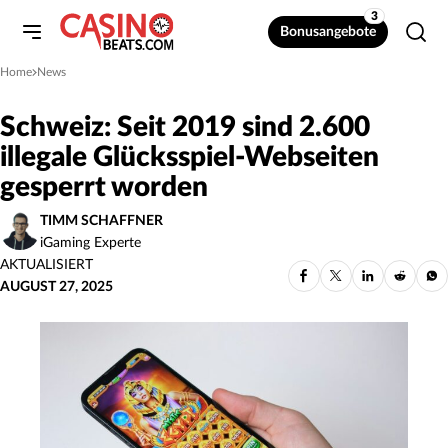
3
Bonusangebote
Home
News
»
Schweiz: Seit 2019 sind 2.600
illegale Glücksspiel-Webseiten
gesperrt worden
TIMM SCHAFFNER
iGaming Experte
AKTUALISIERT
AUGUST 27, 2025