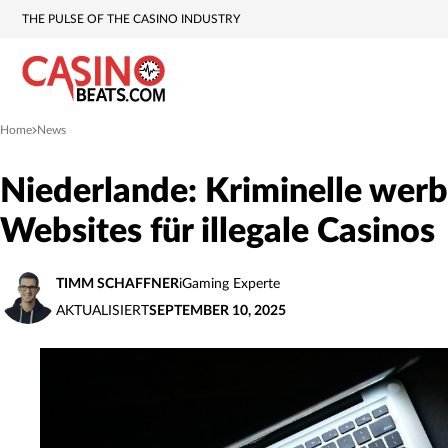
THE PULSE OF THE CASINO INDUSTRY
Home
News
»
Niederlande: Kriminelle wer
Websites für illegale Casinos
TIMM SCHAFFNER
iGaming Experte
AKTUALISIERT
SEPTEMBER 10, 2025