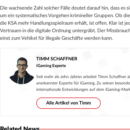
Die wachsende Zahl solcher Fälle deutet darauf hin, dass es s
um ein systematisches Vorgehen krimineller Gruppen. Ob die 
die KSA mehr Handlungsspielraum erhält, ist offen. Klar ist 
Vertrauen in die digitale Ordnung untergräbt. Der Missbrauc
einst zum Vehikel für illegale Geschäfte werden kann.
TIMM SCHAFFNER
iGaming Experte
Seit mehr als zehn Jahren arbeitet Timm Schaffner al
anerkannter Experte für iGaming. Zu seinen besonde
internationale Entwicklungen auf dem iGaming-Mark
Alle Artikel von Timm
Related News