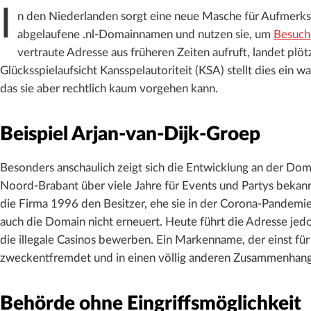
I
n den Niederlanden sorgt eine neue Masche für Aufmerk
abgelaufene .nl-Domainnamen und nutzen sie, um
Besuche
vertraute Adresse aus früheren Zeiten aufruft, landet plöt
Glücksspielaufsicht Kansspelautoriteit (KSA) stellt dies ein 
das sie aber rechtlich kaum vorgehen kann.
Beispiel Arjan-van-Dijk-Groep
Besonders anschaulich zeigt sich die Entwicklung an der Do
Noord-Brabant über viele Jahre für Events und Partys bekan
die Firma 1996 den Besitzer, ehe sie in der Corona-Pandemi
auch die Domain nicht erneuert. Heute führt die Adresse jedo
die illegale Casinos bewerben. Ein Markenname, der einst für 
zweckentfremdet und in einen völlig anderen Zusammenhang 
Behörde ohne Eingriffsmöglichkeit