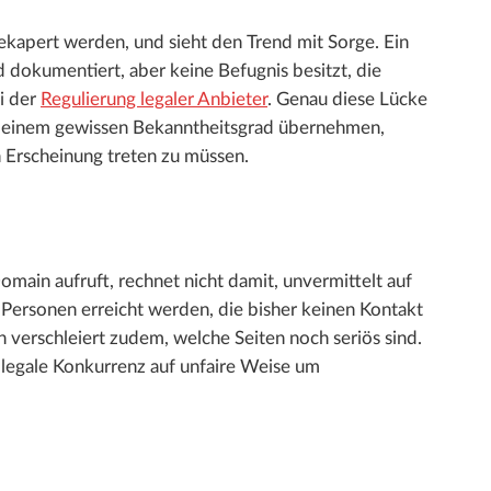
ekapert werden, und sieht den Trend mit Sorge. Ein
 dokumentiert, aber keine Befugnis besitzt, die
i der
Regulierung legaler Anbieter
. Genau diese Lücke
mit einem gewissen Bekanntheitsgrad übernehmen,
n Erscheinung treten zu müssen.
omain aufruft, rechnet nicht damit, unvermittelt auf
Personen erreicht werden, die bisher keinen Kontakt
verschleiert zudem, welche Seiten noch seriös sind.
illegale Konkurrenz auf unfaire Weise um