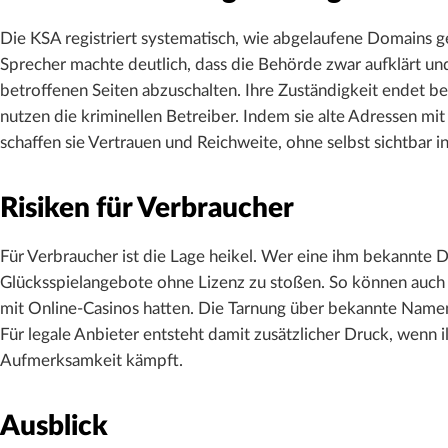
Die KSA registriert systematisch, wie abgelaufene Domains g
Sprecher machte deutlich, dass die Behörde zwar aufklärt und
betroffenen Seiten abzuschalten. Ihre Zuständigkeit endet be
nutzen die kriminellen Betreiber. Indem sie alte Adressen 
schaffen sie Vertrauen und Reichweite, ohne selbst sichtbar i
Risiken für Verbraucher
Für Verbraucher ist die Lage heikel. Wer eine ihm bekannte D
Glücksspielangebote ohne Lizenz zu stoßen. So können auch 
mit Online-Casinos hatten. Die Tarnung über bekannte Namen 
Für legale Anbieter entsteht damit zusätzlicher Druck, wenn 
Aufmerksamkeit kämpft.
Ausblick