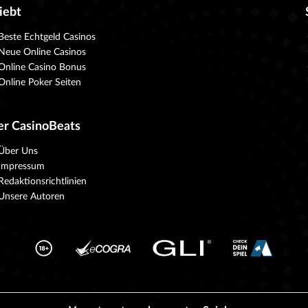
iebt
Beste Echtgeld Casinos
Neue Online Casinos
Online Casino Bonus
Online Poker Seiten
er CasinoBeats
Über Uns
Impressum
Redaktionsrichtlinien
Unsere Autoren