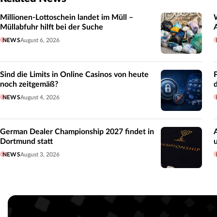
Millionen-Lottoschein landet im Müll –
Müllabfuhr hilft bei der Suche
NEWS
August 6, 2026
Sind die Limits in Online Casinos von heute
noch zeitgemäß?
NEWS
August 4, 2026
German Dealer Championship 2027 findet in
Dortmund statt
NEWS
August 3, 2026