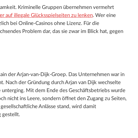
samkeit. Kriminelle Gruppen übernehmen vermehrt
r auf illegale Glücksspielseiten zu lenken
. Wer eine
zlich bei Online-Casinos ohne Lizenz. Für die
wachsendes Problem dar, das sie zwar im Blick hat, gegen
main der Arjan-van-Dijk-Groep. Das Unternehmen war in
nt. Nach der Gründung durch Arjan van Dijk wechselte
e unterging. Mit dem Ende des Geschäftsbetriebs wurde
ch nicht ins Leere, sondern öffnet den Zugang zu Seiten,
gesellschaftliche Anlässe stand, wird damit
gestellt.