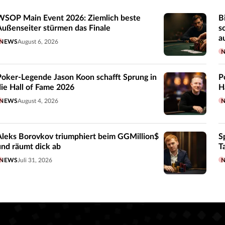
WSOP Main Event 2026: Ziemlich beste
B
Außenseiter stürmen das Finale
s
a
NEWS
August 6, 2026
Poker-Legende Jason Koon schafft Sprung in
P
die Hall of Fame 2026
H
NEWS
August 4, 2026
Aleks Borovkov triumphiert beim GGMillion$
S
und räumt dick ab
T
NEWS
Juli 31, 2026