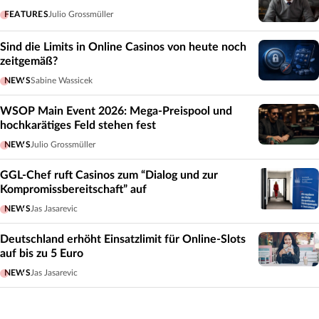
FEATURES
Julio Grossmüller
Sind die Limits in Online Casinos von heute noch
zeitgemäß?
NEWS
Sabine Wassicek
WSOP Main Event 2026: Mega-Preispool und
hochkarätiges Feld stehen fest
NEWS
Julio Grossmüller
GGL-Chef ruft Casinos zum “Dialog und zur
Kompromissbereitschaft” auf
NEWS
Jas Jasarevic
Deutschland erhöht Einsatzlimit für Online-Slots
auf bis zu 5 Euro
NEWS
Jas Jasarevic