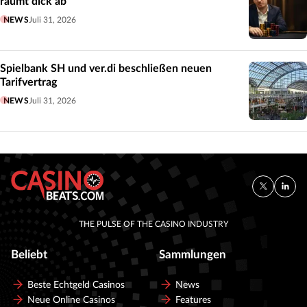
räumt dick ab
NEWS
Juli 31, 2026
Spielbank SH und ver.di beschließen neuen
Tarifvertrag
NEWS
Juli 31, 2026
THE PULSE OF THE CASINO INDUSTRY
Beliebt
Sammlungen
Beste Echtgeld Casinos
News
Neue Online Casinos
Features