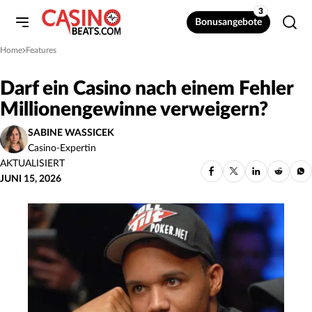
3
Bonusangebote
Home
Features
»
Darf ein Casino nach einem Fehler
Millionengewinne verweigern?
SABINE WASSICEK
Casino-Expertin
AKTUALISIERT
JUNI 15, 2026