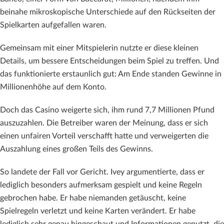
beinahe mikroskopische Unterschiede auf den Rückseiten der
Spielkarten aufgefallen waren.
Gemeinsam mit einer Mitspielerin nutzte er diese kleinen
Details, um bessere Entscheidungen beim Spiel zu treffen. Und
das funktionierte erstaunlich gut: Am Ende standen Gewinne in
Millionenhöhe auf dem Konto.
Doch das Casino weigerte sich, ihm rund 7,7 Millionen Pfund
auszuzahlen. Die Betreiber waren der Meinung, dass er sich
einen unfairen Vorteil verschafft hatte und verweigerten die
Auszahlung eines großen Teils des Gewinns.
So landete der Fall vor Gericht. Ivey argumentierte, dass er
lediglich besonders aufmerksam gespielt und keine Regeln
gebrochen habe. Er habe niemanden getäuscht, keine
Spielregeln verletzt und keine Karten verändert. Er habe
lediglich sehr genau hingeschaut und Informationen genutzt, die