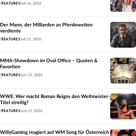
FEATURES
Juli 16, 2026
Der Mann, der Milliarden an Pferdewetten
verdiente
FEATURES
Juli 15, 2026
MMA-Showdown im Oval Office – Quoten &
Favoriten
FEATURES
Juni 15, 2026
WWE: Wer macht Roman Reigns den Weltmeister-
Titel streitig?
FEATURES
Juni 11, 2026
WillyGaming reagiert auf WM Song für Österreich