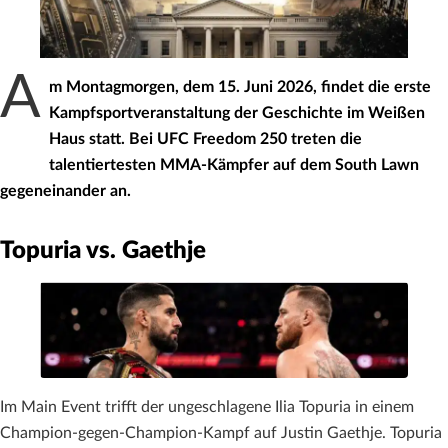
A
m Montagmorgen, dem 15. Juni 2026, findet die erste
Kampfsportveranstaltung der Geschichte im Weißen
Haus statt. Bei UFC Freedom 250 treten die
talentiertesten MMA-Kämpfer auf dem South Lawn
gegeneinander an.
Topuria vs. Gaethje
Im Main Event trifft der ungeschlagene Ilia Topuria in einem
Champion-gegen-Champion-Kampf auf Justin Gaethje. Topuria