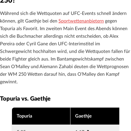
250?
Während sich die Wettquoten auf UFC-Events schnell ändern
können, gilt Gaethje bei den
Sportwettenanbietern
gegen
Topuria als Favorit. Im zweiten Main Event des Abends können
sich die Buchmacher allerdings nicht entscheiden, ob Alex
Pereira oder Cyril Gane den UFC-Interimstitel im
Schwergewicht hochhalten wird, und die Wettquoten fallen für
beide Fighter gleich aus. Im Bantamgewichtskampf zwischen
Sean O’Malley und Aiemann Zahabi deuten die Wettprognosen
der WM 250 Wetten darauf hin, dass O’Malley den Kampf
gewinnt.
Topuria vs. Gaethje
Topuria
Gaethje