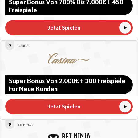
Super Bonus Von
700% Bis 7.000€
+ 450
Freispiele
Jetzt Spielen
CASINA
Super Bonus Von
2.000€ + 300 Freispiele
Für Neue Kunden
Jetzt Spielen
BETNINJA