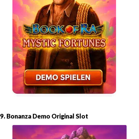
9. Bonanza Demo Original Slot