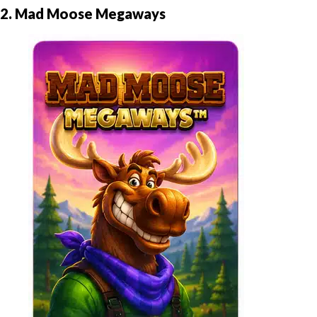
2. Mad Moose Megaways