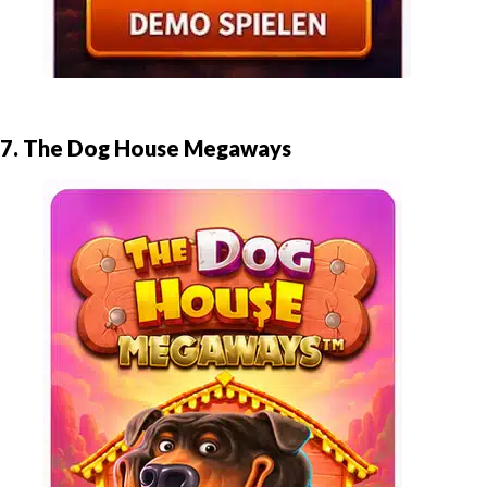
7. The Dog House Megaways