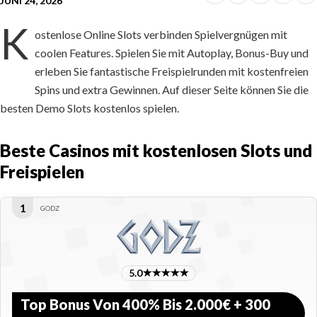
JUNI 24, 2026
K
ostenlose Online Slots verbinden Spielvergnügen mit
coolen Features. Spielen Sie mit Autoplay, Bonus-Buy und
erleben Sie fantastische Freispielrunden mit kostenfreien
Spins und extra Gewinnen. Auf dieser Seite können Sie die
besten Demo Slots kostenlos spielen.
Beste Casinos mit kostenlosen Slots und
Freispielen
GODZ
5.0
Top Bonus Von
400% Bis 2.000€
+ 300