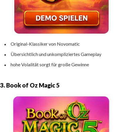
Original-Klassiker von Novomatic
Übersichtlich und unkompliziertes Gameplay
hohe Volalität sorgt für große Gewinne
3. Book of Oz Magic 5