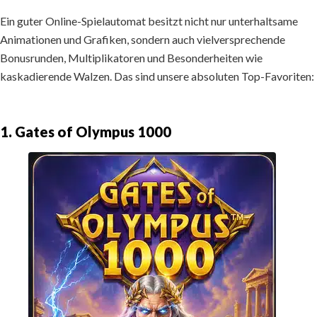
Ein guter Online-Spielautomat besitzt nicht nur unterhaltsame
Animationen und Grafiken, sondern auch vielversprechende
Bonusrunden, Multiplikatoren und Besonderheiten wie
kaskadierende Walzen. Das sind unsere absoluten Top-Favoriten:
1. Gates of Olympus 1000