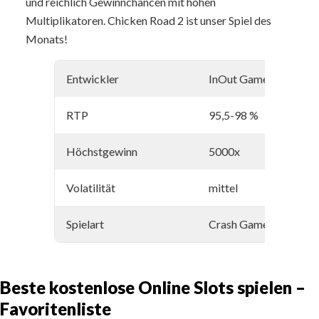
und reichlich Gewinnchancen mit hohen
Multiplikatoren. Chicken Road 2 ist unser Spiel des
Monats!
Entwickler
InOut Games
RTP
95,5-98 %
Höchstgewinn
5000x
Volatilität
mittel
Spielart
Crash Game
Beste kostenlose Online Slots spielen –
Favoritenliste