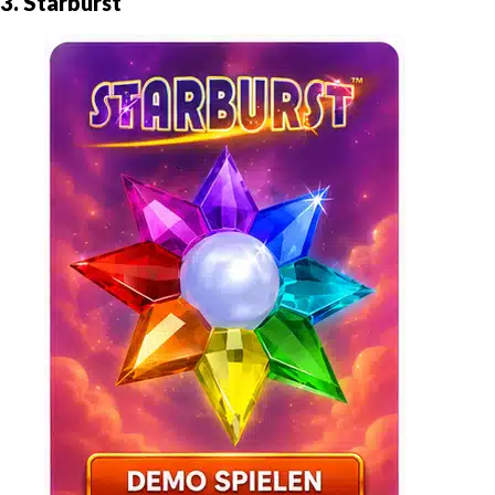
3. Starburst