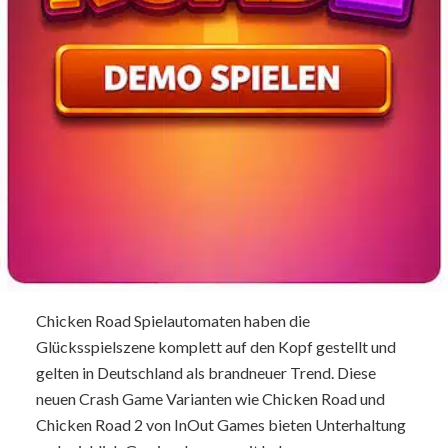
Chicken Road Spielautomaten haben die
Glücksspielszene komplett auf den Kopf gestellt und
gelten in Deutschland als brandneuer Trend. Diese
neuen Crash Game Varianten wie Chicken Road und
Chicken Road 2 von InOut Games bieten Unterhaltung