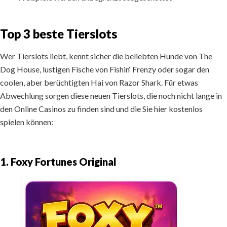
Top 3 beste Tierslots
Wer Tierslots liebt, kennt sicher die beliebten Hunde von The
Dog House, lustigen Fische von Fishin‘ Frenzy oder sogar den
coolen, aber berüchtigten Hai von Razor Shark. Für etwas
Abwechlung sorgen diese neuen Tierslots, die noch nicht lange in
den Online Casinos zu finden sind und die Sie hier kostenlos
spielen können:
1. Foxy Fortunes Original