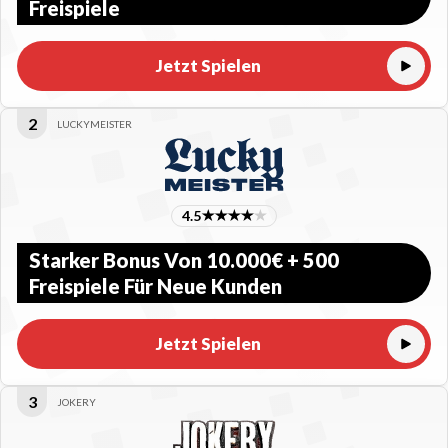
Freispiele
Jetzt Spielen
LUCKYMEISTER
4.5
Starker Bonus Von
10.000€ + 500
Freispiele
Für Neue Kunden
Jetzt Spielen
JOKERY