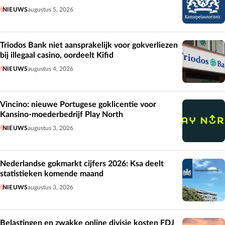
NIEUWS
augustus 5, 2026
Triodos Bank niet aansprakelijk voor gokverliezen
bij illegaal casino, oordeelt Kifid
NIEUWS
augustus 4, 2026
Vincino: nieuwe Portugese goklicentie voor
Kansino-moederbedrijf Play North
NIEUWS
augustus 3, 2026
Nederlandse gokmarkt cijfers 2026: Ksa deelt
statistieken komende maand
NIEUWS
augustus 3, 2026
Belastingen en zwakke online divisie kosten FDJ