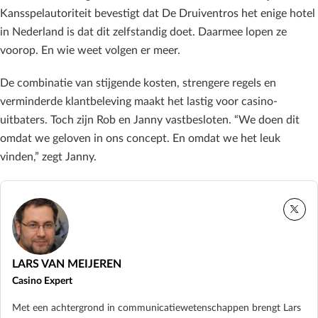
Kansspelautoriteit bevestigt dat De Druiventros het enige hotel
in Nederland is dat dit zelfstandig doet. Daarmee lopen ze
voorop. En wie weet volgen er meer.
De combinatie van stijgende kosten, strengere regels en
verminderde klantbeleving maakt het lastig voor casino-
uitbaters. Toch zijn Rob en Janny vastbesloten. “We doen dit
omdat we geloven in ons concept. En omdat we het leuk
vinden,” zegt Janny.
LARS VAN MEIJEREN
Casino Expert
Met een achtergrond in communicatiewetenschappen brengt Lars