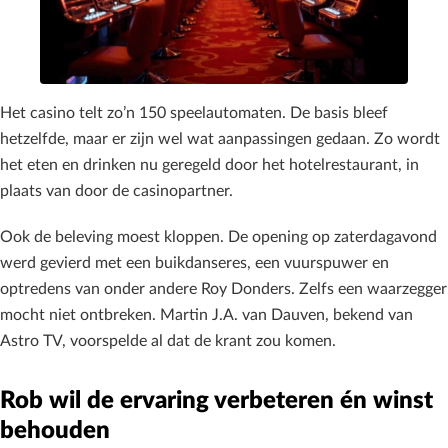
Het casino telt zo’n 150 speelautomaten. De basis bleef
hetzelfde, maar er zijn wel wat aanpassingen gedaan. Zo wordt
het eten en drinken nu geregeld door het hotelrestaurant, in
plaats van door de casinopartner.
Ook de beleving moest kloppen. De opening op zaterdagavond
werd gevierd met een buikdanseres, een vuurspuwer en
optredens van onder andere Roy Donders. Zelfs een waarzegger
mocht niet ontbreken. Martin J.A. van Dauven, bekend van
Astro TV, voorspelde al dat de krant zou komen.
Rob wil de ervaring verbeteren én winst
behouden