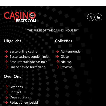
THE PULSE OF THE CASINO INDUSTRY
Uitgelicht
Collecties
Beste online casino
Achtergronden
Beste casino’s zonder limiet
Gidsen
Best uitbetalende casino’s
Nieuws
Online casino buitenland
Reviews
Over Ons
Over ons
Contact
Onze auteurs
Redactioneel beleid