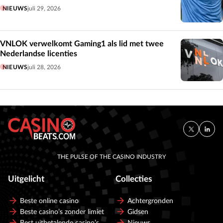
NIEUWS
juli 29, 2026
VNLOK verwelkomt Gaming1 als lid met twee
Nederlandse licenties
NIEUWS
juli 28, 2026
THE PULSE OF THE CASINO INDUSTRY
Uitgelicht
Collecties
Beste online casino
Achtergronden
Beste casino’s zonder limiet
Gidsen
Best uitbetalende casino’s
Nieuws