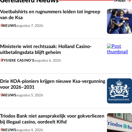
Gerelateerd Nieuws
Meer
Gerelat
Voetbalshirts en rugnummers leiden tot ingreep
van de Ksa
NIEUWS
augustus 7, 2026
Ministerie wint rechtszaak: Holland Casino-
uitbetalingsdata blijft geheim
FYSIEKE CASINO’S
augustus 6, 2026
Drie KOA-pioniers krijgen nieuwe Ksa-vergunning
voor 2026–2031
NIEUWS
augustus 5, 2026
Triodos Bank niet aansprakelijk voor gokverliezen
bij illegaal casino, oordeelt Kifid
NIEUWS
augustus 4, 2026