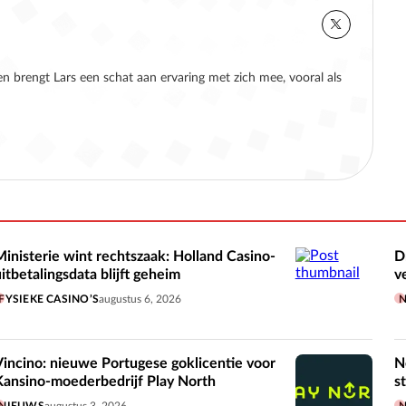
brengt Lars een schat aan ervaring met zich mee, vooral als
Ministerie wint rechtszaak: Holland Casino-
D
uitbetalingsdata blijft geheim
v
FYSIEKE CASINO’S
augustus 6, 2026
Vincino: nieuwe Portugese goklicentie voor
N
Kansino-moederbedrijf Play North
s