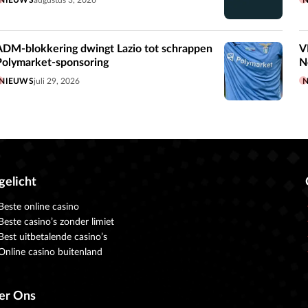
NIEUWS
augustus 3, 2026
ADM-blokkering dwingt Lazio tot schrappen
V
Polymarket-sponsoring
N
NIEUWS
juli 29, 2026
gelicht
Beste online casino
Beste casino’s zonder limiet
Best uitbetalende casino’s
Online casino buitenland
er Ons