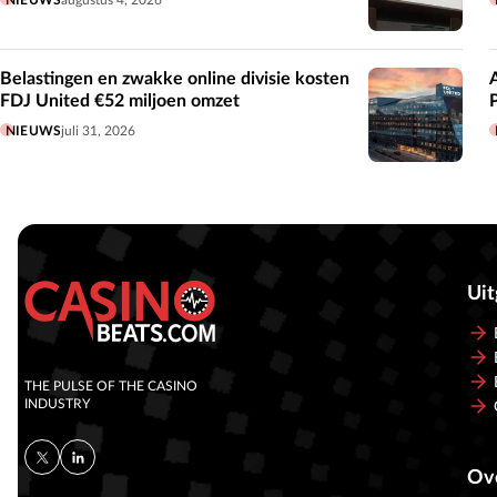
NIEUWS
augustus 4, 2026
Belastingen en zwakke online divisie kosten
FDJ United €52 miljoen omzet
NIEUWS
juli 31, 2026
Uit
THE PULSE OF THE CASINO
INDUSTRY
Ov