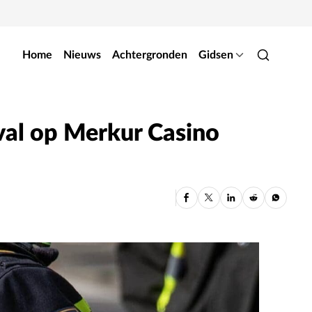
Home
Nieuws
Achtergronden
Gidsen
rval op Merkur Casino