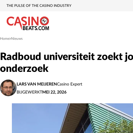
THE PULSE OF THE CASINO INDUSTRY
Home
Nieuws
»
Radboud universiteit zoekt j
onderzoek
LARS VAN MEIJEREN
Casino Expert
BIJGEWERKT
MEI 22, 2026