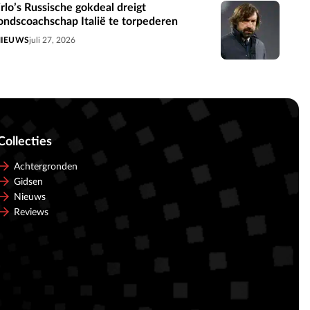
irlo’s Russische gokdeal dreigt
ondscoachschap Italië te torpederen
NIEUWS
juli 27, 2026
Collecties
Achtergronden
Gidsen
Nieuws
Reviews