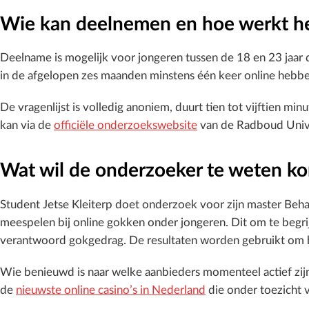
Wie kan deelnemen en hoe werkt h
Deelname is mogelijk voor jongeren tussen de 18 en 23 jaar
in de afgelopen zes maanden minstens één keer online hebbe
De vragenlijst is volledig anoniem, duurt tien tot vijftien 
kan via de
officiële onderzoekswebsite
van de Radboud Unive
Wat wil de onderzoeker te weten k
Student Jetse Kleiterp doet onderzoek voor zijn master Beha
meespelen bij online gokken onder jongeren. Dit om te begrij
verantwoord gokgedrag. De resultaten worden gebruikt om be
Wie benieuwd is naar welke aanbieders momenteel actief zijn 
de
nieuwste online casino’s in Nederland
die onder toezicht 