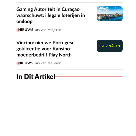
Gaming Autoriteit in Curaçao
waarschuwt: illegale loterijen in
omloop
NIEUWS
Lars van Meijeren
Vincino: nieuwe Portugese
goklicentie voor Kansino-
moederbedrijf Play North
NIEUWS
Lars van Meijeren
In Dit Artikel