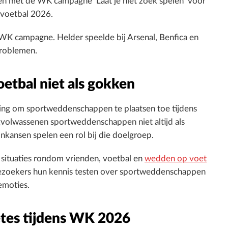
en met de WK campagne ‘Laat je niet zoek spelen’ voor
 voetbal 2026.
 WK campagne. Helder speelde bij Arsenal, Benfica en
problemen.
etbal niet als gokken
ding om sportweddenschappen te plaatsen toe tijdens
volwassenen sportweddenschappen niet altijd als
kansen spelen een rol bij die doelgroep.
situaties rondom vrienden, voetbal en
wedden op voet
ezoekers hun kennis testen over sportweddenschappen
emoties.
etes tijdens WK 2026