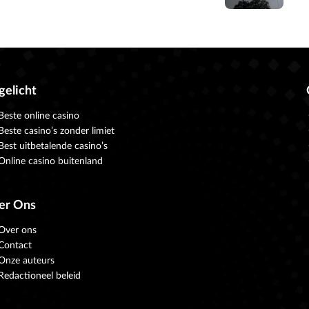
gelicht
Beste online casino
Beste casino’s zonder limiet
Best uitbetalende casino’s
Online casino buitenland
er Ons
Over ons
Contact
Onze auteurs
Redactioneel beleid