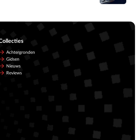
Collecties
Achtergronden
Gidsen
Nieuws
Reviews