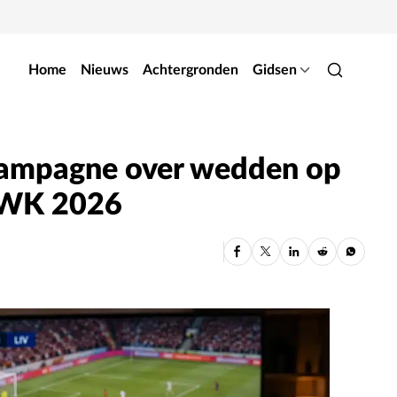
Home
Nieuws
Achtergronden
Gidsen
 campagne over wedden op
r WK 2026