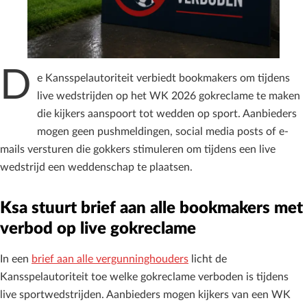
D
e Kansspelautoriteit verbiedt bookmakers om tijdens
live wedstrijden op het WK 2026 gokreclame te maken
die kijkers aanspoort tot wedden op sport. Aanbieders
mogen geen pushmeldingen, social media posts of e-
mails versturen die gokkers stimuleren om tijdens een live
wedstrijd een weddenschap te plaatsen.
Ksa stuurt brief aan alle bookmakers met
verbod op live gokreclame
In een
brief aan alle vergunninghouders
licht de
Kansspelautoriteit toe welke gokreclame verboden is tijdens
live sportwedstrijden. Aanbieders mogen kijkers van een WK