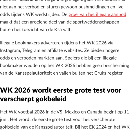
niet aan het verbod en sturen gewoon pushmeldingen en live
odds tijdens WK wedstrijden. De
groei van het illegale aanbod
maakt dat een groeiend deel van de sportweddenschappen
buiten het toezicht van de Ksa valt.
Illegale bookmakers adverteren tijdens het WK 2026 via
Instagram, Telegram en affiliate websites. Ze bieden hogere
odds en verboden markten aan. Spelers die bij een illegale
bookmaker wedden op het WK 2026 hebben geen bescherming
van de Kansspelautoriteit en vallen buiten het Cruks register.
WK 2026 wordt eerste grote test voor
verscherpt gokbeleid
Het WK voetbal 2026 in de VS, Mexico en Canada begint op 11
juni. Het wordt de eerste grote test voor het verscherpte
gokbeleid van de Kansspelautoriteit. Bij het EK 2024 en het WK