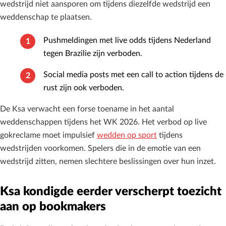
wedstrijd niet aansporen om tijdens diezelfde wedstrijd een
weddenschap te plaatsen.
Pushmeldingen met live odds tijdens Nederland
tegen Brazilie zijn verboden.
Social media posts met een call to action tijdens de
rust zijn ook verboden.
De Ksa verwacht een forse toename in het aantal
weddenschappen tijdens het WK 2026. Het verbod op live
gokreclame moet impulsief
wedden op sport
tijdens
wedstrijden voorkomen. Spelers die in de emotie van een
wedstrijd zitten, nemen slechtere beslissingen over hun inzet.
Ksa kondigde eerder verscherpt toezicht
aan op bookmakers