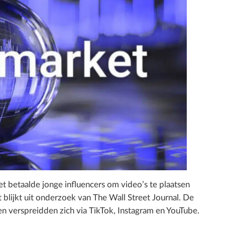
 betaalde jonge influencers om video’s te plaatsen
 blijkt uit onderzoek van The Wall Street Journal. De
n verspreidden zich via TikTok, Instagram en YouTube.