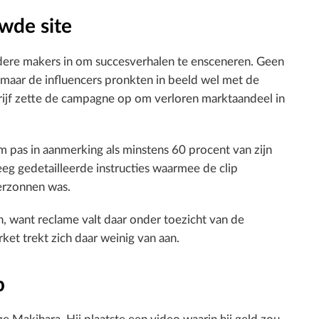
wde site
ere makers in om succesverhalen te ensceneren. Geen
maar de influencers pronkten in beeld wel met de
ijf zette de campagne op om verloren marktaandeel in
am pas in aanmerking als minstens 60 procent van zijn
eg gedetailleerde instructies waarmee de clip
verzonnen was.
, want reclame valt daar onder toezicht van de
ket trekt zich daar weinig van aan.
p