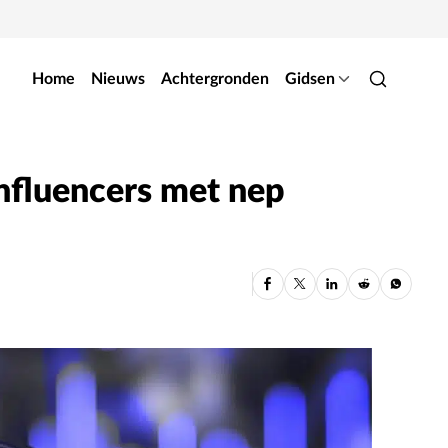
Home
Nieuws
Achtergronden
Gidsen
nfluencers met nep