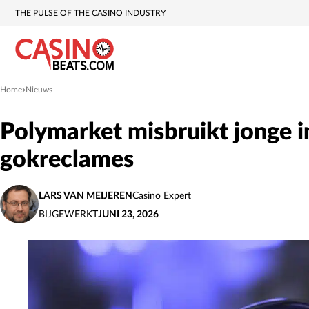
THE PULSE OF THE CASINO INDUSTRY
Home
Nieuws
»
Polymarket misbruikt jonge i
gokreclames
LARS VAN MEIJEREN
Casino Expert
BIJGEWERKT
JUNI 23, 2026