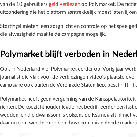
van de 10 gebruikers
geld verliezen
op Polymarket. De ficti
uitzondering die het platform aantrekkelijk moest laten lijken
Stortingslimieten, een zorgplicht en controle op het speelgedr
die afwezigheid maakte de campagne mogelijk.
Polymarket blijft verboden in Neder
Ook in Nederland viel Polymarket eerder op. Vorig jaar wer
journalist die vlak voor de verkiezingen video’s plaatste ov
campagne ook buiten de Verenigde Staten liep, beschrijft The 
Polymarket heeft geen vergunning van de Kansspelautoriteit
richten. De toezichthouder legde het bedrijf eerder een l
wedden, en die dwangsom is volgens de Ksa nog altijd niet v
daar nu een tweede probleem bovenop: misleidende marketi