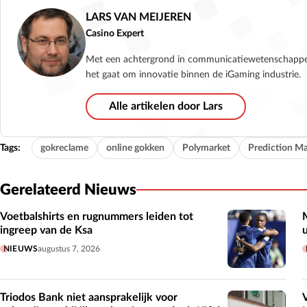
LARS VAN MEIJEREN
Casino Expert
Met een achtergrond in communicatiewetenschappen 
het gaat om innovatie binnen de iGaming industrie.
Alle artikelen door Lars
Tags:
gokreclame
online gokken
Polymarket
Prediction Ma
Gerelateerd Nieuws
Voetbalshirts en rugnummers leiden tot
ingreep van de Ksa
NIEUWS
augustus 7, 2026
Triodos Bank niet aansprakelijk voor