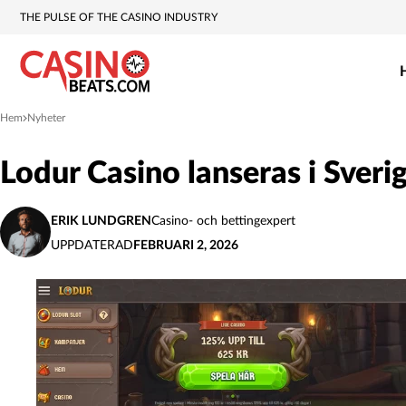
THE PULSE OF THE CASINO INDUSTRY
Hem
Nyheter
»
Lodur Casino lanseras i Sveri
ERIK LUNDGREN
Casino- och bettingexpert
UPPDATERAD
FEBRUARI 2, 2026