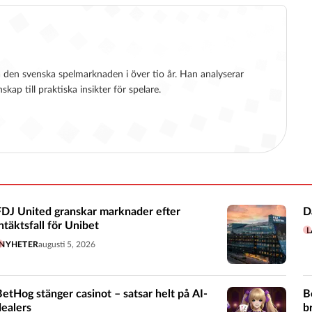
 den svenska spelmarknaden i över tio år. Han analyserar
kap till praktiska insikter för spelare.
FDJ United granskar marknader efter
D
intäktsfall för Unibet
L
NYHETER
augusti 5, 2026
BetHog stänger casinot – satsar helt på AI-
B
dealers
b