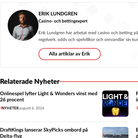
ERIK LUNDGREN
Casino- och bettingexpert
Erik Lundgren har arbetat med casino och betting på
regelverk, odds och spelvillkor och omvandlar sin kuns
Alla artiklar av Erik
Relaterade Nyheter
Onlinespel lyfter Light & Wonders vinst med
26 procent
NYHETER
augusti 6, 2026
DraftKings lanserar SkyPicks ombord på
Delta-flyg