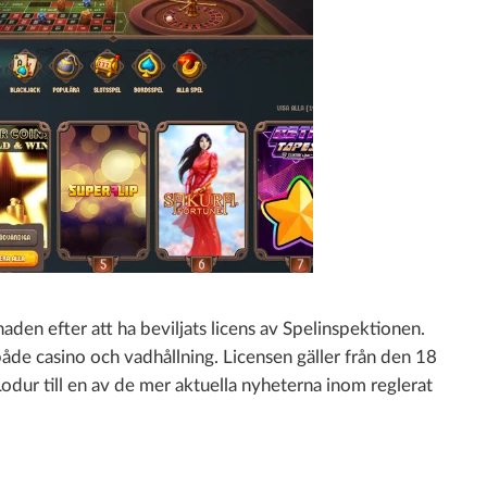
den efter att ha beviljats licens av Spelinspektionen.
både casino och vadhållning. Licensen gäller från den 18
dur till en av de mer aktuella nyheterna inom reglerat