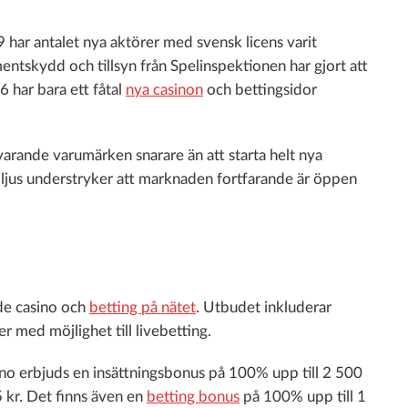
 har antalet nya aktörer med svensk licens varit
entskydd och tillsyn från Spelinspektionen har gjort att
6 har bara ett fåtal
nya casinon
och bettingsidor
uvarande varumärken snarare än att starta helt nya
t ljus understryker att marknaden fortfarande är öppen
åde casino och
betting på nätet
. Utbudet inkluderar
r med möjlighet till livebetting.
asino erbjuds en insättningsbonus på 100% upp till 2 500
 kr. Det finns även en
betting bonus
på 100% upp till 1