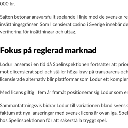
000 kr.
Sajten betonar ansvarsfullt spelande i linje med de svenska 
insättningsgränser. Som licensierat casino i Sverige innebär d
verifiering för insättningar och uttag.
Fokus på reglerad marknad
Lodur lanseras i en tid då Spelinspektionen fortsätter att pr
mot olicensierat spel och ställer höga krav på transparens och 
licensierade alternativ blir plattformar som Lodur ett komple
Med licens giltig i fem år framåt positionerar sig Lodur som 
Sammanfattningsvis bidrar Lodur till variationen bland svens
faktum att nya lanseringar med svensk licens är ovanliga. Spel
hos Spelinspektionen för att säkerställa tryggt spel.