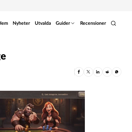
Hem
Nyheter
Utvalda
Guider
Recensioner
ge