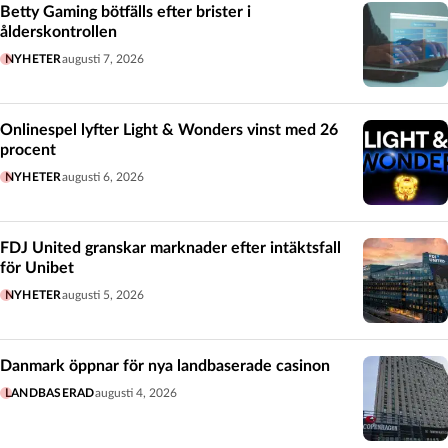
Betty Gaming bötfälls efter brister i
ålderskontrollen
NYHETER
augusti 7, 2026
Onlinespel lyfter Light & Wonders vinst med 26
procent
NYHETER
augusti 6, 2026
FDJ United granskar marknader efter intäktsfall
för Unibet
NYHETER
augusti 5, 2026
Danmark öppnar för nya landbaserade casinon
LANDBASERAD
augusti 4, 2026