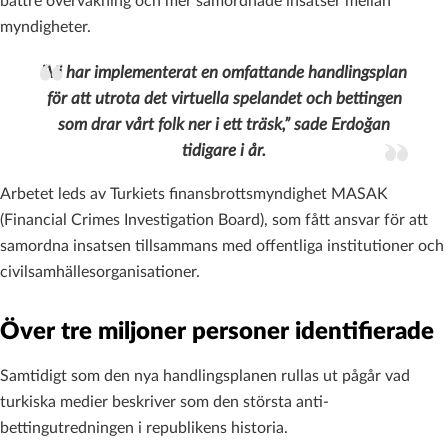
bättre övervakning och mer samordnade insatser mellan
myndigheter.
”Vi har implementerat en omfattande handlingsplan
för att utrota det virtuella spelandet och bettingen
som drar vårt folk ner i ett träsk,” sade Erdoğan
tidigare i år.
Arbetet leds av Turkiets finansbrottsmyndighet MASAK
(Financial Crimes Investigation Board), som fått ansvar för att
samordna insatsen tillsammans med offentliga institutioner och
civilsamhällesorganisationer.
Över tre miljoner personer identifierade
Samtidigt som den nya handlingsplanen rullas ut pågår vad
turkiska medier beskriver som den största anti-
bettingutredningen i republikens historia.