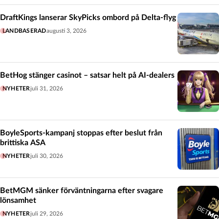
DraftKings lanserar SkyPicks ombord på Delta-flyg
LANDBASERAD
augusti 3, 2026
BetHog stänger casinot – satsar helt på AI-dealers
NYHETER
juli 31, 2026
BoyleSports-kampanj stoppas efter beslut från
brittiska ASA
NYHETER
juli 30, 2026
BetMGM sänker förväntningarna efter svagare
lönsamhet
NYHETER
juli 29, 2026