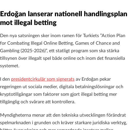
Erdoğan lanserar nationell handlingsplan
mot illegal betting
Den nya satsningen sker inom ramen för Turkiets ”Action Plan
for Combating Illegal Online Betting, Games of Chance and
Gambling (2025-2026)”, ett statligt program som ska stärka
tillsynen över illegalt spel både online och inom det finansiella
systemet.
I den
presidentcirkulär som signerats
av Erdoğan pekar
regeringen ut sociala medier, digitala betalningslösningar och
kryptotillgångar som faktorer som gjort illegal betting mer
tillgänglig och svårare att kontrollera.
Myndigheterna menar att den tekniska utvecklingen förändrat
spelmarknaden i grunden och kräver starkare juridiska verktyg,