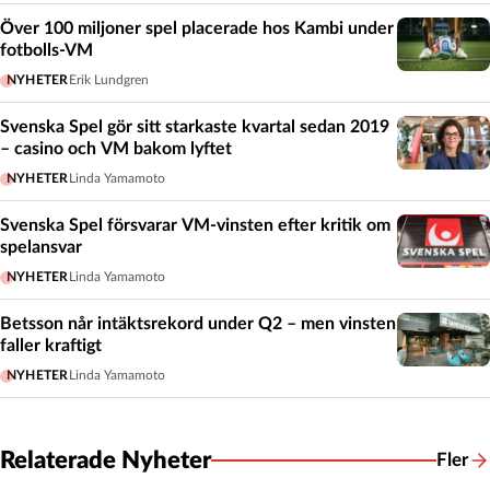
Över 100 miljoner spel placerade hos Kambi under
fotbolls-VM
NYHETER
Erik Lundgren
Svenska Spel gör sitt starkaste kvartal sedan 2019
– casino och VM bakom lyftet
NYHETER
Linda Yamamoto
Svenska Spel försvarar VM-vinsten efter kritik om
spelansvar
NYHETER
Linda Yamamoto
Betsson når intäktsrekord under Q2 – men vinsten
faller kraftigt
NYHETER
Linda Yamamoto
Relaterade Nyheter
Fler
Relate