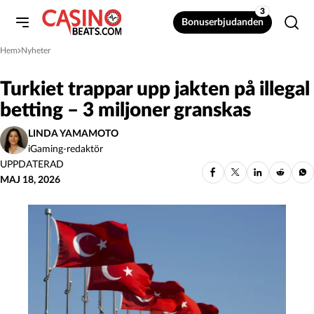
3
Bonuserbjudanden
Hem
Nyheter
»
Turkiet trappar upp jakten på illegal
betting – 3 miljoner granskas
LINDA YAMAMOTO
iGaming-redaktör
UPPDATERAD
MAJ 18, 2026