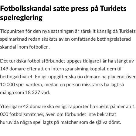
Fotbollsskandal satte press på Turkiets
spelreglering
Tidpunkten för den nya satsningen är särskilt känslig då Turkiets
spelmarknad redan skakats av en omfattande bettingrelaterad
skandal inom fotbollen.
Det turkiska fotbollsförbundet uppges tidigare i år ha stängt av
149 domare efter att en intern granskning kopplat dem till
bettingaktivitet. Enligt uppgifter ska tio domare ha placerat över
10 000 spel vardera, medan en person misstänks ha lagt så
många som 18 227 vad.
Ytterligare 42 domare ska enligt rapporter ha spelat på mer än 1
000 fotbollsmatcher, även om förbundet inte bekräftat
huruvida några spel lagts på matcher som de själva dömt.