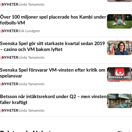
NYHETER
Linda Yamamoto
Över 100 miljoner spel placerade hos Kambi under
fotbolls-VM
NYHETER
Erik Lundgren
Svenska Spel gör sitt starkaste kvartal sedan 2019
– casino och VM bakom lyftet
NYHETER
Linda Yamamoto
Svenska Spel försvarar VM-vinsten efter kritik om
spelansvar
NYHETER
Linda Yamamoto
Betsson når intäktsrekord under Q2 – men vinsten
faller kraftigt
NYHETER
Linda Yamamoto