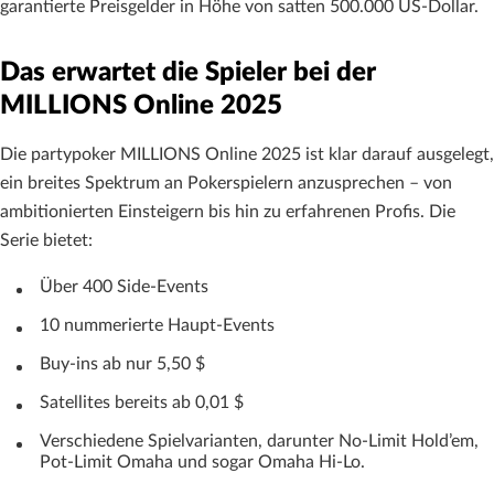
garantierte Preisgelder in Höhe von satten 500.000 US-Dollar.
Das erwartet die Spieler bei der
MILLIONS Online 2025
Die partypoker MILLIONS Online 2025 ist klar darauf ausgelegt,
ein breites Spektrum an Pokerspielern anzusprechen – von
ambitionierten Einsteigern bis hin zu erfahrenen Profis. Die
Serie bietet:
Über 400 Side-Events
10 nummerierte Haupt-Events
Buy-ins ab nur 5,50 $
Satellites bereits ab 0,01 $
Verschiedene Spielvarianten, darunter No-Limit Hold’em,
Pot-Limit Omaha und sogar Omaha Hi-Lo.