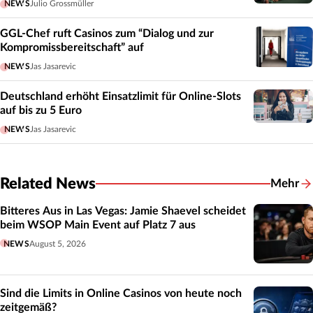
NEWS
Julio Grossmüller
GGL-Chef ruft Casinos zum “Dialog und zur
Kompromissbereitschaft” auf
NEWS
Jas Jasarevic
Deutschland erhöht Einsatzlimit für Online-Slots
auf bis zu 5 Euro
NEWS
Jas Jasarevic
Related News
Mehr
Related
Bitteres Aus in Las Vegas: Jamie Shaevel scheidet
beim WSOP Main Event auf Platz 7 aus
NEWS
August 5, 2026
Sind die Limits in Online Casinos von heute noch
zeitgemäß?