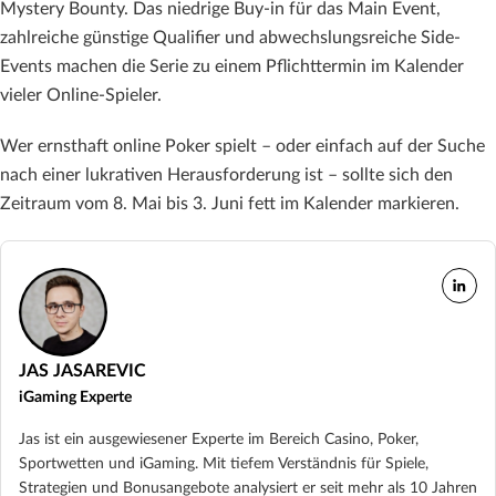
Mystery Bounty. Das niedrige Buy-in für das Main Event,
zahlreiche günstige Qualifier und abwechslungsreiche Side-
Events machen die Serie zu einem Pflichttermin im Kalender
vieler Online-Spieler.
Wer ernsthaft online Poker spielt – oder einfach auf der Suche
nach einer lukrativen Herausforderung ist – sollte sich den
Zeitraum vom 8. Mai bis 3. Juni fett im Kalender markieren.
JAS JASAREVIC
iGaming Experte
Jas ist ein ausgewiesener Experte im Bereich Casino, Poker,
Sportwetten und iGaming. Mit tiefem Verständnis für Spiele,
Strategien und Bonusangebote analysiert er seit mehr als 10 Jahren