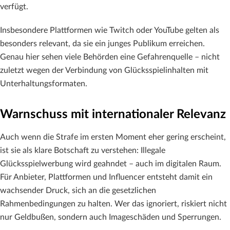
verfügt.
Insbesondere Plattformen wie Twitch oder YouTube gelten als
besonders relevant, da sie ein junges Publikum erreichen.
Genau hier sehen viele Behörden eine Gefahrenquelle – nicht
zuletzt wegen der Verbindung von Glücksspielinhalten mit
Unterhaltungsformaten.
Warnschuss mit internationaler Relevanz
Auch wenn die Strafe im ersten Moment eher gering erscheint,
ist sie als klare Botschaft zu verstehen: Illegale
Glücksspielwerbung wird geahndet – auch im digitalen Raum.
Für Anbieter, Plattformen und Influencer entsteht damit ein
wachsender Druck, sich an die gesetzlichen
Rahmenbedingungen zu halten. Wer das ignoriert, riskiert nicht
nur Geldbußen, sondern auch Imageschäden und Sperrungen.