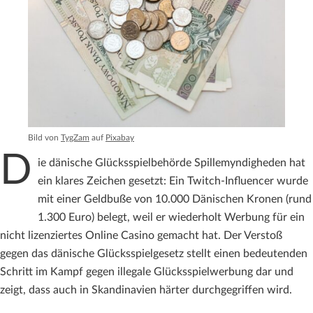
Bild von
TygZam
auf
Pixabay
D
ie dänische Glücksspielbehörde Spillemyndigheden hat
ein klares Zeichen gesetzt: Ein Twitch-Influencer wurde
mit einer Geldbuße von 10.000 Dänischen Kronen (rund
1.300 Euro) belegt, weil er wiederholt Werbung für ein
nicht lizenziertes Online Casino gemacht hat. Der Verstoß
gegen das dänische Glücksspielgesetz stellt einen bedeutenden
Schritt im Kampf gegen illegale Glücksspielwerbung dar und
zeigt, dass auch in Skandinavien härter durchgegriffen wird.