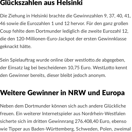
Glückszahlen aus Helsinki
Die Ziehung in Helsinki brachte die Gewinnzahlen 9, 37, 40, 41,
46 sowie die Eurozahlen 1 und 12 hervor. Für den ganz großen
Coup fehlte dem Dortmunder lediglich die zweite Eurozahl 12,
die den 120-Millionen-Euro-Jackpot der ersten Gewinnklasse
geknackt hätte.
Sein Spielauftrag wurde online über westlotto.de abgegeben,
der Einsatz lag bei bescheidenen 10,75 Euro. WestLotto kennt
den Gewinner bereits, dieser bleibt jedoch anonym.
Weitere Gewinner in NRW und Europa
Neben dem Dortmunder können sich auch andere Glückliche
freuen. Ein weiterer Internetspieler aus Nordrhein-Westfalen
sicherte sich im dritten Gewinnrang 276.408,40 Euro, ebenso
wie Tipper aus Baden-Württemberg, Schweden, Polen, zweimal