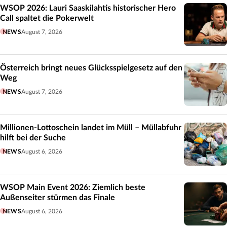
WSOP 2026: Lauri Saaskilahtis historischer Hero
Call spaltet die Pokerwelt
NEWS
August 7, 2026
Österreich bringt neues Glücksspielgesetz auf den
Weg
NEWS
August 7, 2026
Millionen-Lottoschein landet im Müll – Müllabfuhr
hilft bei der Suche
NEWS
August 6, 2026
WSOP Main Event 2026: Ziemlich beste
Außenseiter stürmen das Finale
NEWS
August 6, 2026