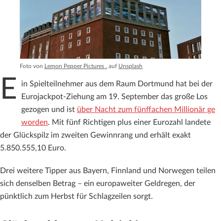
Foto von
Lemon Pepper Pictures .
auf
Unsplash
E
in Spielteilnehmer aus dem Raum Dortmund hat bei der
Eurojackpot-Ziehung am 19. September das große Los
gezogen und ist
über Nacht zum fünffachen Millionär ge
worden
. Mit fünf Richtigen plus einer Eurozahl landete
der Glückspilz im zweiten Gewinnrang und erhält exakt
5.850.555,10 Euro.
Drei weitere Tipper aus Bayern, Finnland und Norwegen teilen
sich denselben Betrag – ein europaweiter Geldregen, der
pünktlich zum Herbst für Schlagzeilen sorgt.