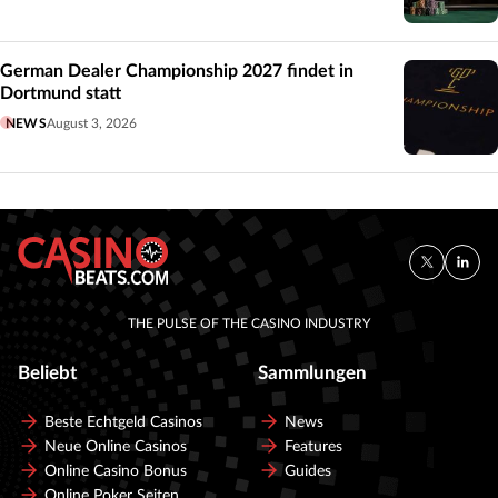
German Dealer Championship 2027 findet in
Dortmund statt
NEWS
August 3, 2026
THE PULSE OF THE CASINO INDUSTRY
Beliebt
Sammlungen
Beste Echtgeld Casinos
News
Neue Online Casinos
Features
Online Casino Bonus
Guides
Online Poker Seiten