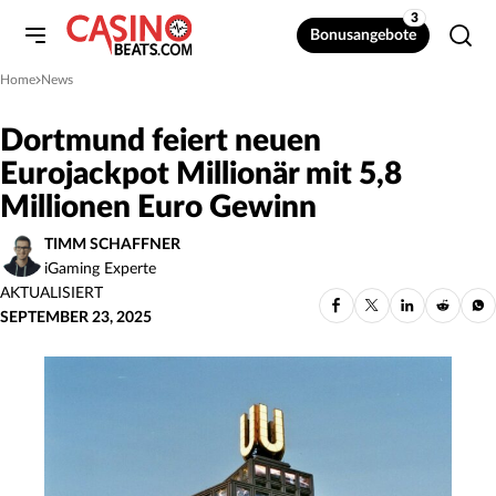
3
Bonusangebote
Home
News
»
Dortmund feiert neuen
Eurojackpot Millionär mit 5,8
Millionen Euro Gewinn
TIMM SCHAFFNER
iGaming Experte
AKTUALISIERT
SEPTEMBER 23, 2025