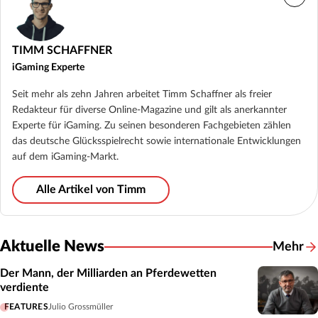
TIMM SCHAFFNER
iGaming Experte
Seit mehr als zehn Jahren arbeitet Timm Schaffner als freier
Redakteur für diverse Online-Magazine und gilt als anerkannter
Experte für iGaming. Zu seinen besonderen Fachgebieten zählen
das deutsche Glücksspielrecht sowie internationale Entwicklungen
auf dem iGaming-Markt.
Alle Artikel von Timm
Aktuelle News
Mehr
Der Mann, der Milliarden an Pferdewetten
verdiente
FEATURES
Julio Grossmüller