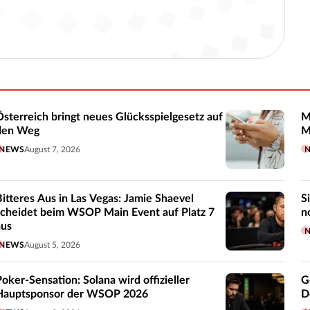
Österreich bringt neues Glücksspielgesetz auf
M
den Weg
M
NEWS
August 7, 2026
Bitteres Aus in Las Vegas: Jamie Shaevel
S
scheidet beim WSOP Main Event auf Platz 7
n
aus
NEWS
August 5, 2026
Poker-Sensation: Solana wird offizieller
G
Hauptsponsor der WSOP 2026
D