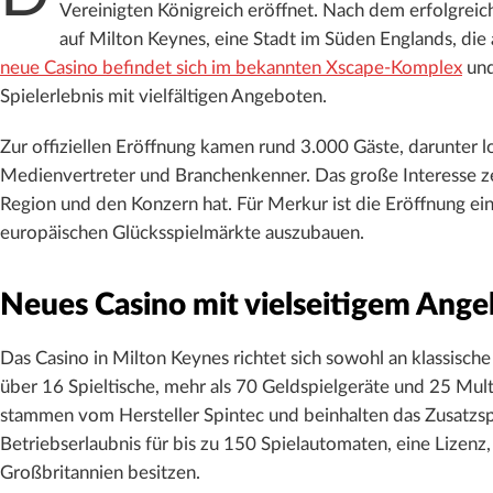
Vereinigten Königreich eröffnet. Nach dem erfolgreic
auf Milton Keynes, eine Stadt im Süden Englands, die al
neue Casino befindet sich im bekannten Xscape-Komplex
und
Spielerlebnis mit vielfältigen Angeboten.
Zur offiziellen Eröffnung kamen rund 3.000 Gäste, darunter lo
Medienvertreter und Branchenkenner. Das große Interesse ze
Region und den Konzern hat. Für Merkur ist die Eröffnung ein
europäischen Glücksspielmärkte auszubauen.
Neues Casino mit vielseitigem Ange
Das Casino in Milton Keynes richtet sich sowohl an klassische 
über 16 Spieltische, mehr als 70 Geldspielgeräte und 25 Mul
stammen vom Hersteller Spintec und beinhalten das Zusatzspie
Betriebserlaubnis für bis zu 150 Spielautomaten, eine Lizenz,
Großbritannien besitzen.