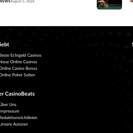
NEWS
August 3, 2026
iebt
Beste Echtgeld Casinos
Neue Online Casinos
Online Casino Bonus
Online Poker Seiten
er CasinoBeats
Über Uns
Impressum
Redaktionsrichtlinien
Unsere Autoren