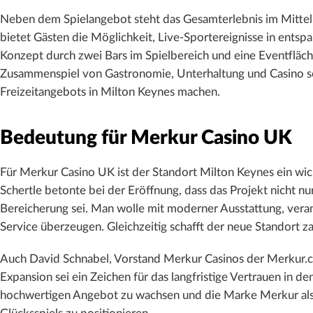
Neben dem Spielangebot steht das Gesamterlebnis im Mittelp
bietet Gästen die Möglichkeit, Live-Sportereignisse in entsp
Konzept durch zwei Bars im Spielbereich und eine Eventfläche
Zusammenspiel von Gastronomie, Unterhaltung und Casino sol
Freizeitangebots in Milton Keynes machen.
Bedeutung für Merkur Casino UK
Für Merkur Casino UK ist der Standort Milton Keynes ein wic
Schertle betonte bei der Eröffnung, dass das Projekt nicht n
Bereicherung sei. Man wolle mit moderner Ausstattung, ver
Service überzeugen. Gleichzeitig schafft der neue Standort za
Auch David Schnabel, Vorstand Merkur Casinos der Merkur.c
Expansion sei ein Zeichen für das langfristige Vertrauen in den
hochwertigen Angebot zu wachsen und die Marke Merkur als v