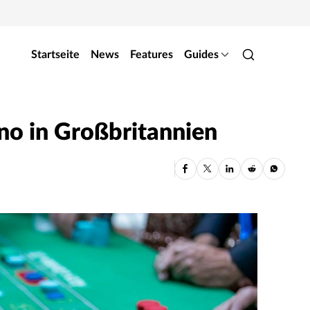
Startseite
News
Features
Guides
no in Großbritannien