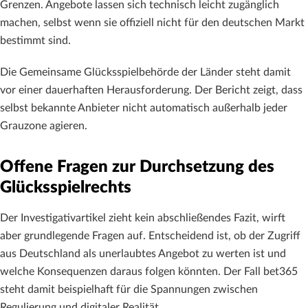
Grenzen. Angebote lassen sich technisch leicht zugänglich
machen, selbst wenn sie offiziell nicht für den deutschen Markt
bestimmt sind.
Die Gemeinsame Glücksspielbehörde der Länder steht damit
vor einer dauerhaften Herausforderung. Der Bericht zeigt, dass
selbst bekannte Anbieter nicht automatisch außerhalb jeder
Grauzone agieren.
Offene Fragen zur Durchsetzung des
Glücksspielrechts
Der Investigativartikel zieht kein abschließendes Fazit, wirft
aber grundlegende Fragen auf. Entscheidend ist, ob der Zugriff
aus Deutschland als unerlaubtes Angebot zu werten ist und
welche Konsequenzen daraus folgen könnten. Der Fall bet365
steht damit beispielhaft für die Spannungen zwischen
Regulierung und digitaler Realität.