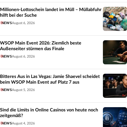
Millionen-Lottoschein landet im Müll – Müllabfuhr
hilft bei der Suche
NEWS
August 6, 2026
WSOP Main Event 2026: Ziemlich beste
Außenseiter stürmen das Finale
NEWS
August 6, 2026
Bitteres Aus in Las Vegas: Jamie Shaevel scheidet
beim WSOP Main Event auf Platz 7 aus
NEWS
August 5, 2026
Sind die Limits in Online Casinos von heute noch
zeitgemäß?
NEWS
August 4, 2026