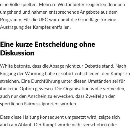
eine Rolle spielten. Mehrere Wettanbieter reagierten dennoch
umgehend und nahmen entsprechende Angebote aus dem
Programm. Für die UFC war damit die Grundlage für eine
Austragung des Kampfes entfallen.
Eine kurze Entscheidung ohne
Diskussion
White betonte, dass die Absage nicht zur Debatte stand. Nach
Eingang der Warnung habe er sofort entschieden, den Kampf zu
streichen. Eine Durchführung unter diesen Umständen sei für
ihn keine Option gewesen. Die Organisation wolle vermeiden,
auch nur den Anschein zu erwecken, dass Zweifel an der
sportlichen Fairness ignoriert würden.
Dass diese Haltung konsequent umgesetzt wird, zeigte sich
auch am Ablauf. Der Kampf wurde nicht verschoben oder