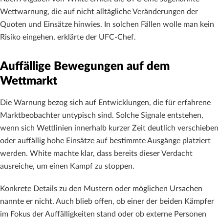
Wettwarnung, die auf nicht alltägliche Veränderungen der
Quoten und Einsätze hinwies. In solchen Fällen wolle man kein
Risiko eingehen, erklärte der UFC-Chef.
Auffällige Bewegungen auf dem
Wettmarkt
Die Warnung bezog sich auf Entwicklungen, die für erfahrene
Marktbeobachter untypisch sind. Solche Signale entstehen,
wenn sich Wettlinien innerhalb kurzer Zeit deutlich verschieben
oder auffällig hohe Einsätze auf bestimmte Ausgänge platziert
werden. White machte klar, dass bereits dieser Verdacht
ausreiche, um einen Kampf zu stoppen.
Konkrete Details zu den Mustern oder möglichen Ursachen
nannte er nicht. Auch blieb offen, ob einer der beiden Kämpfer
im Fokus der Auffälligkeiten stand oder ob externe Personen