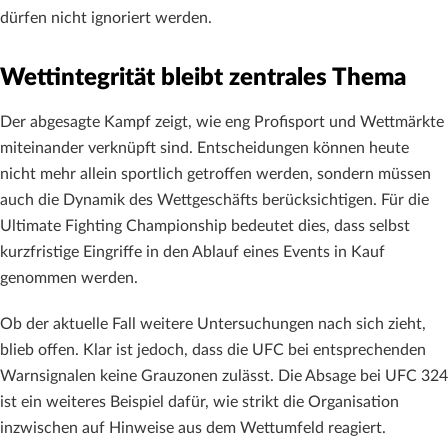
dürfen nicht ignoriert werden.
Wettintegrität bleibt zentrales Thema
Der abgesagte Kampf zeigt, wie eng Profisport und Wettmärkte
miteinander verknüpft sind. Entscheidungen können heute
nicht mehr allein sportlich getroffen werden, sondern müssen
auch die Dynamik des Wettgeschäfts berücksichtigen. Für die
Ultimate Fighting Championship bedeutet dies, dass selbst
kurzfristige Eingriffe in den Ablauf eines Events in Kauf
genommen werden.
Ob der aktuelle Fall weitere Untersuchungen nach sich zieht,
blieb offen. Klar ist jedoch, dass die UFC bei entsprechenden
Warnsignalen keine Grauzonen zulässt. Die Absage bei UFC 324
ist ein weiteres Beispiel dafür, wie strikt die Organisation
inzwischen auf Hinweise aus dem Wettumfeld reagiert.