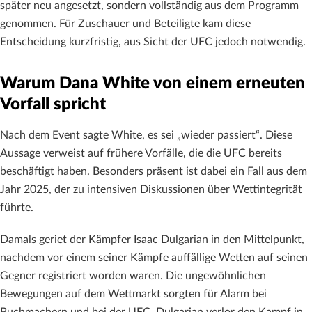
später neu angesetzt, sondern vollständig aus dem Programm
genommen. Für Zuschauer und Beteiligte kam diese
Entscheidung kurzfristig, aus Sicht der UFC jedoch notwendig.
Warum Dana White von einem erneuten
Vorfall spricht
Nach dem Event sagte White, es sei „wieder passiert“. Diese
Aussage verweist auf frühere Vorfälle, die die UFC bereits
beschäftigt haben. Besonders präsent ist dabei ein Fall aus dem
Jahr 2025, der zu intensiven Diskussionen über Wettintegrität
führte.
Damals geriet der Kämpfer Isaac Dulgarian in den Mittelpunkt,
nachdem vor einem seiner Kämpfe auffällige Wetten auf seinen
Gegner registriert worden waren. Die ungewöhnlichen
Bewegungen auf dem Wettmarkt sorgten für Alarm bei