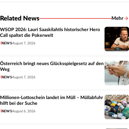
Related News
Mehr
Related
WSOP 2026: Lauri Saaskilahtis historischer Hero
Call spaltet die Pokerwelt
NEWS
August 7, 2026
Österreich bringt neues Glücksspielgesetz auf den
Weg
NEWS
August 7, 2026
Millionen-Lottoschein landet im Müll – Müllabfuhr
hilft bei der Suche
NEWS
August 6, 2026