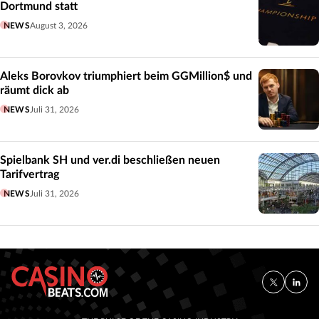
Dortmund statt
NEWS
August 3, 2026
Aleks Borovkov triumphiert beim GGMillion$ und
räumt dick ab
NEWS
Juli 31, 2026
Spielbank SH und ver.di beschließen neuen
Tarifvertrag
NEWS
Juli 31, 2026