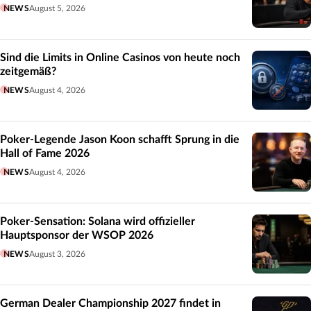
NEWS
August 5, 2026
Sind die Limits in Online Casinos von heute noch
zeitgemäß?
NEWS
August 4, 2026
Poker-Legende Jason Koon schafft Sprung in die
Hall of Fame 2026
NEWS
August 4, 2026
Poker-Sensation: Solana wird offizieller
Hauptsponsor der WSOP 2026
NEWS
August 3, 2026
German Dealer Championship 2027 findet in