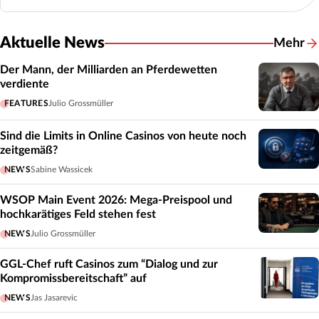
Aktuelle News
Mehr
Der Mann, der Milliarden an Pferdewetten
verdiente
FEATURES
Julio Grossmüller
Sind die Limits in Online Casinos von heute noch
zeitgemäß?
NEWS
Sabine Wassicek
WSOP Main Event 2026: Mega-Preispool und
hochkarätiges Feld stehen fest
NEWS
Julio Grossmüller
GGL-Chef ruft Casinos zum “Dialog und zur
Kompromissbereitschaft” auf
NEWS
Jas Jasarevic