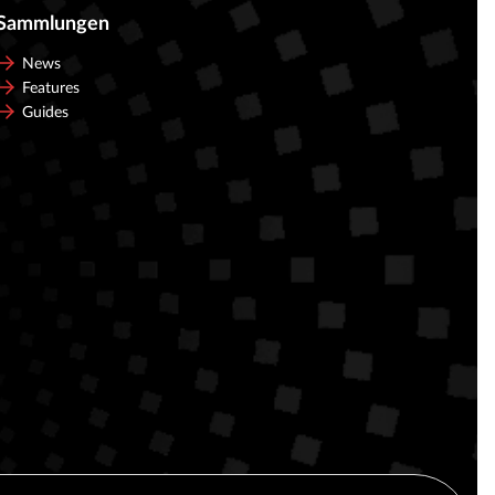
Sammlungen
News
Features
Guides