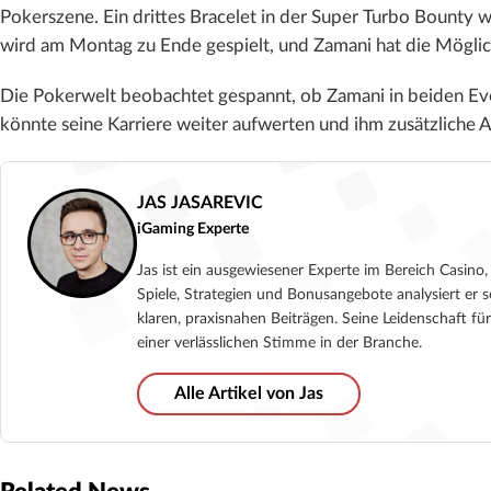
Pokerszene. Ein drittes Bracelet in der Super Turbo Bounty w
wird am Montag zu Ende gespielt, und Zamani hat die Möglichk
Die Pokerwelt beobachtet gespannt, ob Zamani in beiden Even
könnte seine Karriere weiter aufwerten und ihm zusätzliche 
JAS JASAREVIC
iGaming Experte
Jas ist ein ausgewiesener Experte im Bereich Casino
Spiele, Strategien und Bonusangebote analysiert er s
klaren, praxisnahen Beiträgen. Seine Leidenschaft f
einer verlässlichen Stimme in der Branche.
Alle Artikel von Jas