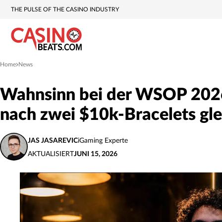
THE PULSE OF THE CASINO INDUSTRY
Home
News
»
Wahnsinn bei der WSOP 2026
nach zwei $10k-Bracelets gle
JAS JASAREVIC
iGaming Experte
AKTUALISIERT
JUNI 15, 2026