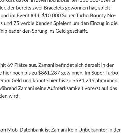
26 kurz davor, in zwei hochdotierten $10.000-Events
er, der bereits zwei Bracelets gewonnen hat, spielt
 und im Event #44: $10.000 Super Turbo Bounty No-
s und 75 verbleibenden Spielern um den Einzug in die
hipleader den Sprung ins Geld geschafft.
 69 Plätze aus. Zamani befindet sich derzeit in der
te hier noch bis zu $861.287 gewinnen. Im Super Turbo
cher im Geld und könnte hier bis zu $594.246 abräumen.
 während Zamani seine Aufmerksamkeit vorerst auf das
den wird.
ndon Mob-Datenbank ist Zamani kein Unbekannter in der