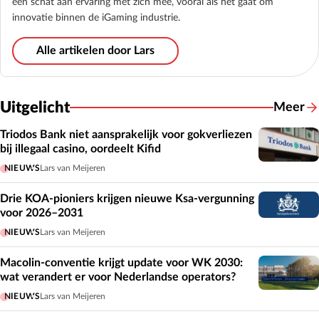
een schat aan ervaring met zich mee, vooral als het gaat om
innovatie binnen de iGaming industrie.
Alle artikelen door Lars
Uitgelicht
Meer
Triodos Bank niet aansprakelijk voor gokverliezen
bij illegaal casino, oordeelt Kifid
NIEUWS
Lars van Meijeren
Drie KOA-pioniers krijgen nieuwe Ksa-vergunning
voor 2026–2031
NIEUWS
Lars van Meijeren
Macolin-conventie krijgt update voor WK 2030:
wat verandert er voor Nederlandse operators?
NIEUWS
Lars van Meijeren