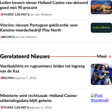
Leden keuren nieuw Holland Casino cao-akkoord
goed met 90 procent
FYSIEKE CASINO’S
Lars van Meijeren
Vincino: nieuwe Portugese goklicentie voor
Kansino-moederbedrijf Play North
NIEUWS
Lars van Meijeren
Gerelateerd Nieuws
Meer
Gerelat
Voetbalshirts en rugnummers leiden tot ingreep
van de Ksa
NIEUWS
augustus 7, 2026
Ministerie wint rechtszaak: Holland Casino-
uitbetalingsdata blijft geheim
FYSIEKE CASINO’S
augustus 6, 2026