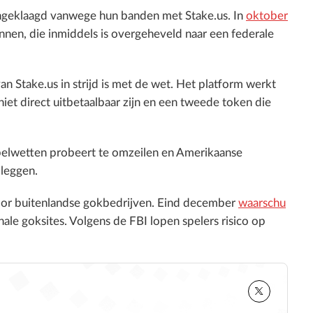
angeklaagd vanwege hun banden met Stake.us. In
oktober
nnen, die inmiddels is overgeheveld naar een federale
an Stake.us in strijd is met de wet. Het platform werkt
et direct uitbetaalbaar zijn en een tweede token die
spelwetten probeert te omzeilen en Amerikaanse
 leggen.
oor buitenlandse gokbedrijven. Eind december
waarschu
onale goksites. Volgens de FBI lopen spelers risico op