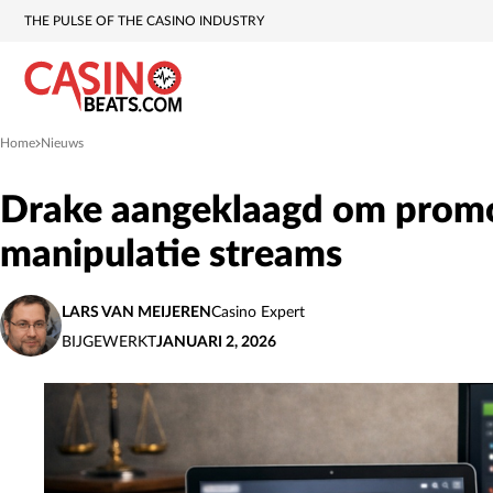
THE PULSE OF THE CASINO INDUSTRY
Home
Nieuws
»
Drake aangeklaagd om promot
manipulatie streams
LARS VAN MEIJEREN
Casino Expert
BIJGEWERKT
JANUARI 2, 2026