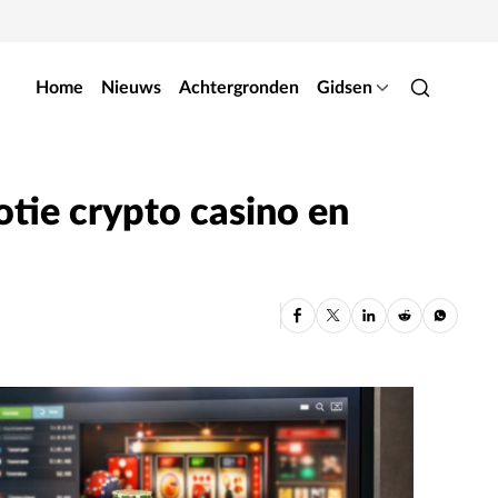
Home
Nieuws
Achtergronden
Gidsen
ie crypto casino en