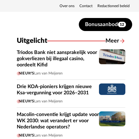
Over ons
Contact
Redactioneel beleid
Bonusaanbod
12
Uitgelicht
Meer
Triodos Bank niet aansprakelijk voor
gokverliezen bij illegaal casino,
oordeelt Kifid
NIEUWS
Lars van Meijeren
Drie KOA-pioniers krijgen nieuwe
Ksa-vergunning voor 2026–2031
NIEUWS
Lars van Meijeren
Macolin-conventie krijgt update voor
WK 2030: wat verandert er voor
Nederlandse operators?
NIEUWS
Lars van Meijeren