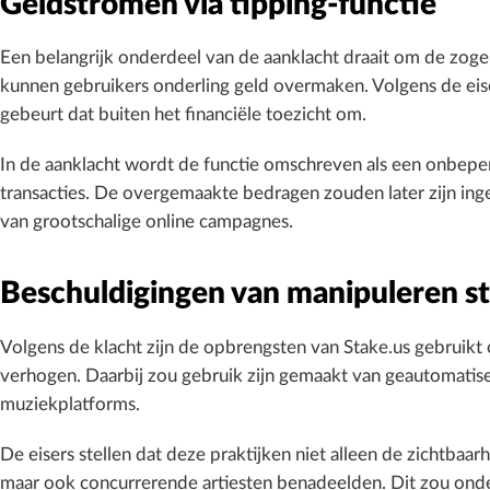
Geldstromen via tipping-functie
Een belangrijk onderdeel van de aanklacht draait om de zoge
kunnen gebruikers onderling geld overmaken. Volgens de eise
gebeurt dat buiten het financiële toezicht om.
In de aanklacht wordt de functie omschreven als een onbeper
transacties. De overgemaakte bedragen zouden later zijn ing
van grootschalige online campagnes.
Beschuldigingen van manipuleren s
Volgens de klacht zijn de opbrengsten van Stake.us gebruikt
verhogen. Daarbij zou gebruik zijn gemaakt van geautomati
muziekplatforms.
De eisers stellen dat deze praktijken niet alleen de zichtbaa
maar ook concurrerende artiesten benadeelden. Dit zou onder