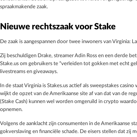
spraakmakende zaak.
Nieuwe rechtszaak voor Stake
De zaak is aangespannen door twee inwoners van Virginia: L
Zij beschuldigen Drake, streamer Adin Ross en een derde be
Stake.us om gebruikers te “verleiden tot gokken met echt gel
livestreams en giveaways.
In de staat Virginia is Stakes.us actief als sweepstakes casi
wijkt de opzet van de Amerikaanse site af van dat van de reg
(Stake Cash) kunnen wel worden omgeruild in crypto waardo
opnemen.
Volgens de aanklacht zijn consumenten in de Amerikaanse staa
gokverslaving en financiële schade. De eisers stellen dat zij