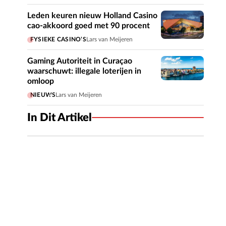
Leden keuren nieuw Holland Casino
cao-akkoord goed met 90 procent
FYSIEKE CASINO’S
Lars van Meijeren
Gaming Autoriteit in Curaçao
waarschuwt: illegale loterijen in
omloop
NIEUWS
Lars van Meijeren
In Dit Artikel