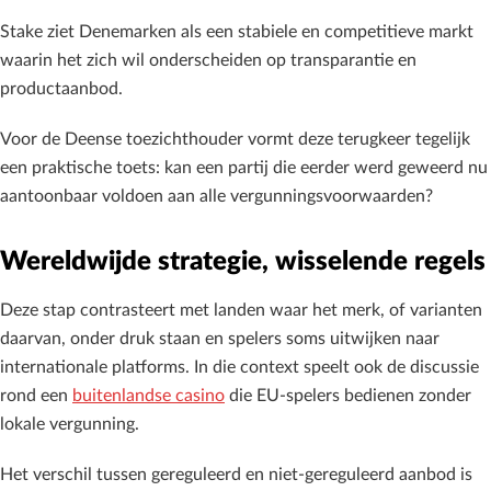
Stake ziet Denemarken als een stabiele en competitieve markt
waarin het zich wil onderscheiden op transparantie en
productaanbod.
Voor de Deense toezichthouder vormt deze terugkeer tegelijk
een praktische toets: kan een partij die eerder werd geweerd nu
aantoonbaar voldoen aan alle vergunningsvoorwaarden?
Wereldwijde strategie, wisselende regels
Deze stap contrasteert met landen waar het merk, of varianten
daarvan, onder druk staan en spelers soms uitwijken naar
internationale platforms. In die context speelt ook de discussie
rond een
buitenlandse casino
die EU-spelers bedienen zonder
lokale vergunning.
Het verschil tussen gereguleerd en niet-gereguleerd aanbod is