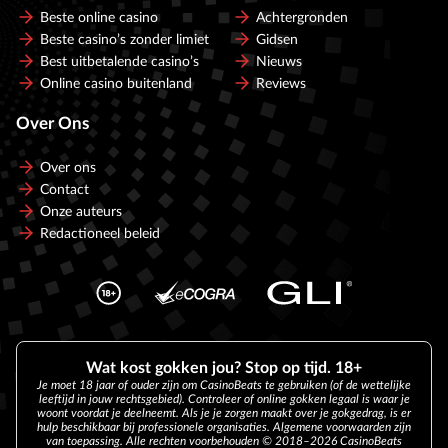
Beste online casino
Achtergronden
Beste casino’s zonder limiet
Gidsen
Best uitbetalende casino’s
Nieuws
Online casino buitenland
Reviews
Over Ons
Over ons
Contact
Onze auteurs
Redactioneel beleid
Wat kost gokken jou? Stop op tijd. 18+
Je moet 18 jaar of ouder zijn om CasinoBeats te gebruiken (of de wettelijke
leeftijd in jouw rechtsgebied). Controleer of online gokken legaal is waar je
woont voordat je deelneemt. Als je je zorgen maakt over je gokgedrag, is er
hulp beschikbaar bij professionele organisaties. Algemene voorwaarden zijn
van toepassing. Alle rechten voorbehouden © 2018–2026 CasinoBeats