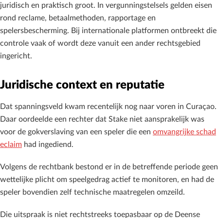
juridisch en praktisch groot. In vergunningstelsels gelden eisen
rond reclame, betaalmethoden, rapportage en
spelersbescherming. Bij internationale platformen ontbreekt die
controle vaak of wordt deze vanuit een ander rechtsgebied
ingericht.
Juridische context en reputatie
Dat spanningsveld kwam recentelijk nog naar voren in Curaçao.
Daar oordeelde een rechter dat Stake niet aansprakelijk was
voor de gokverslaving van een speler die een
omvangrijke schad
eclaim
had ingediend.
Volgens de rechtbank bestond er in de betreffende periode geen
wettelijke plicht om speelgedrag actief te monitoren, en had de
speler bovendien zelf technische maatregelen omzeild.
Die uitspraak is niet rechtstreeks toepasbaar op de Deense