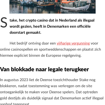
S
take, het crypto casino dat in Nederland als illegaal
wordt gezien, heeft in Denemarken een officiële
doorstart gemaakt.
Het bedrijf ontving daar een
vijfjarige vergunning
voor
online casinospellen en sportweddenschappen en plaatst zich
hiermee expliciet binnen de Europese regelgeving.
Van blokkade naar legale terugkeer
In augustus 2023 liet de Deense toezichthouder Stake nog
blokkeren, nadat toestemming was verkregen om de site
ontoegankelijk te maken voor Deense spelers. Dat optreden
gold destijds als duidelijk signaal dat Denemarken actief illegaal
aanbod tegengaat.