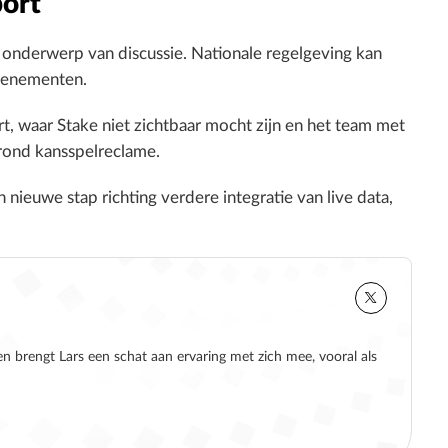
port
n onderwerp van discussie. Nationale regelgeving kan
evenementen.
t, waar Stake niet zichtbaar mocht zijn en het team met
rond kansspelreclame.
nieuwe stap richting verdere integratie van live data,
brengt Lars een schat aan ervaring met zich mee, vooral als