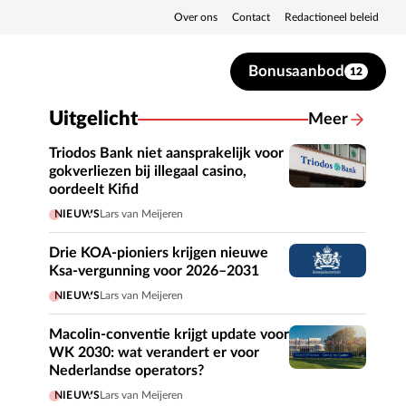
Over ons
Contact
Redactioneel beleid
Bonusaanbod
12
Uitgelicht
Meer
Triodos Bank niet aansprakelijk voor
gokverliezen bij illegaal casino,
oordeelt Kifid
NIEUWS
Lars van Meijeren
Drie KOA-pioniers krijgen nieuwe
Ksa-vergunning voor 2026–2031
NIEUWS
Lars van Meijeren
Macolin-conventie krijgt update voor
WK 2030: wat verandert er voor
Nederlandse operators?
NIEUWS
Lars van Meijeren