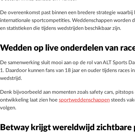
De overeenkomst past binnen een bredere strategie waarbij l
internationale sportcompetities. Weddenschappen worden da
en statistieken die tijdens wedstrijden beschikbaar zijn.
Wedden op live onderdelen van rac
De samenwerking sluit mooi aan op de rol van ALT Sports Data
1. Daardoor kunnen fans van 18 jaar en ouder tijdens races 
wedstrijd.
Denk bijvoorbeeld aan momenten zoals safety cars, pitstops 
ontwikkeling laat zien hoe
sportweddenschappen
steeds vak
volgen.
Betway krijgt wereldwijd zichtbare 