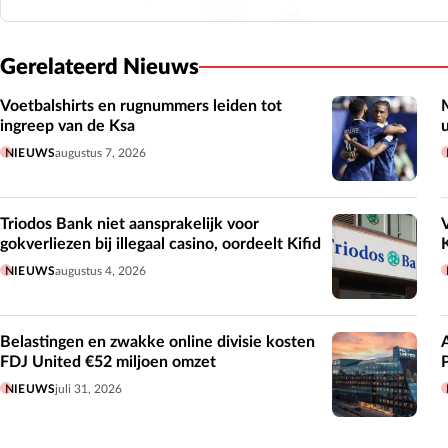
Gerelateerd Nieuws
Voetbalshirts en rugnummers leiden tot
ingreep van de Ksa
NIEUWS
augustus 7, 2026
Triodos Bank niet aansprakelijk voor
gokverliezen bij illegaal casino, oordeelt Kifid
NIEUWS
augustus 4, 2026
Belastingen en zwakke online divisie kosten
FDJ United €52 miljoen omzet
NIEUWS
juli 31, 2026