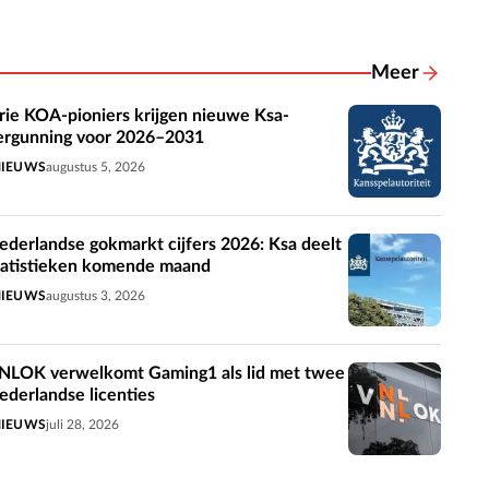
Meer
Gerelateerd 
rie KOA-pioniers krijgen nieuwe Ksa-
ergunning voor 2026–2031
NIEUWS
augustus 5, 2026
ederlandse gokmarkt cijfers 2026: Ksa deelt
tatistieken komende maand
NIEUWS
augustus 3, 2026
NLOK verwelkomt Gaming1 als lid met twee
ederlandse licenties
NIEUWS
juli 28, 2026