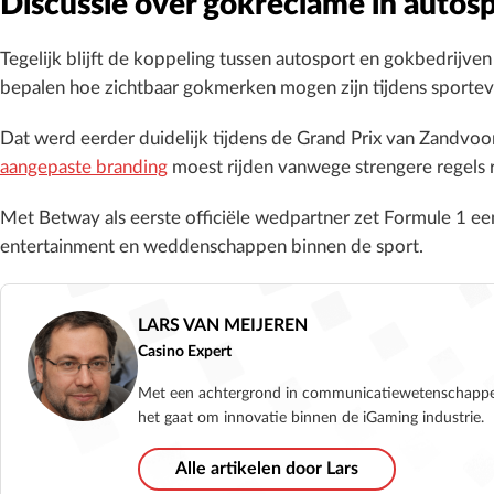
Discussie over gokreclame in autos
Tegelijk blijft de koppeling tussen autosport en gokbedrijve
bepalen hoe zichtbaar gokmerken mogen zijn tijdens sport
Dat werd eerder duidelijk tijdens de Grand Prix van Zandvoor
aangepaste branding
moest rijden vanwege strengere regels 
Met Betway als eerste officiële wedpartner zet Formule 1 een 
entertainment en weddenschappen binnen de sport.
LARS VAN MEIJEREN
Casino Expert
Met een achtergrond in communicatiewetenschappen 
het gaat om innovatie binnen de iGaming industrie.
Alle artikelen door Lars