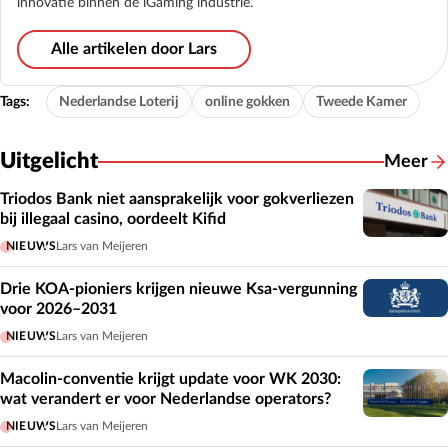
innovatie binnen de iGaming industrie.
Alle artikelen door Lars
Tags:
Nederlandse Loterij
online gokken
Tweede Kamer
Uitgelicht
Meer
Triodos Bank niet aansprakelijk voor gokverliezen
bij illegaal casino, oordeelt Kifid
NIEUWS
Lars van Meijeren
Drie KOA-pioniers krijgen nieuwe Ksa-vergunning
voor 2026–2031
NIEUWS
Lars van Meijeren
Macolin-conventie krijgt update voor WK 2030:
wat verandert er voor Nederlandse operators?
NIEUWS
Lars van Meijeren