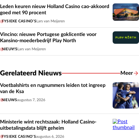
Leden keuren nieuw Holland Casino cao-akkoord
goed met 90 procent
FYSIEKE CASINO’S
Lars van Meijeren
Vincino: nieuwe Portugese goklicentie voor
Kansino-moederbedrijf Play North
NIEUWS
Lars van Meijeren
Gerelateerd Nieuws
Meer
Gerelat
Voetbalshirts en rugnummers leiden tot ingreep
van de Ksa
NIEUWS
augustus 7, 2026
Ministerie wint rechtszaak: Holland Casino-
uitbetalingsdata blijft geheim
FYSIEKE CASINO’S
augustus 6, 2026