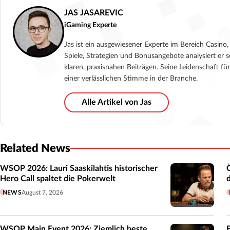
JAS JASAREVIC
iGaming Experte
Jas ist ein ausgewiesener Experte im Bereich Casino
Spiele, Strategien und Bonusangebote analysiert er s
klaren, praxisnahen Beiträgen. Seine Leidenschaft f
einer verlässlichen Stimme in der Branche.
Alle Artikel von Jas
Related News
WSOP 2026: Lauri Saaskilahtis historischer
Hero Call spaltet die Pokerwelt
NEWS
August 7, 2026
WSOP Main Event 2026: Ziemlich beste