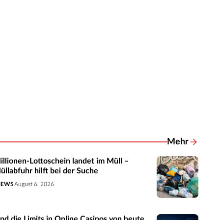
Mehr
Related New
illionen-Lottoschein landet im Müll –
üllabfuhr hilft bei der Suche
NEWS
August 6, 2026
ind die Limits in Online Casinos von heute