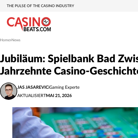
THE PULSE OF THE CASINO INDUSTRY
Home
News
»
Jubiläum: Spielbank Bad Zwis
Jahrzehnte Casino-Geschicht
JAS JASAREVIC
iGaming Experte
AKTUALISIERT
MAI 21, 2026