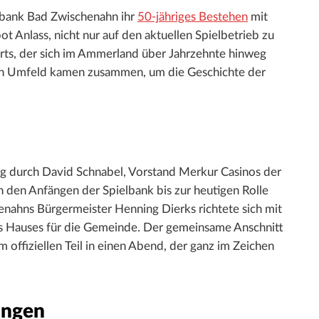
elbank Bad Zwischenahn ihr
50-jähriges Bestehen
mit
t Anlass, nicht nur auf den aktuellen Spielbetrieb zu
orts, der sich im Ammerland über Jahrzehnte hinweg
nalen Umfeld kamen zusammen, um die Geschichte der
ung durch David Schnabel, Vorstand Merkur Casinos der
 den Anfängen der Spielbank bis zur heutigen Rolle
henahns Bürgermeister Henning Dierks richtete sich mit
s Hauses für die Gemeinde. Der gemeinsame Anschnitt
offiziellen Teil in einen Abend, der ganz im Zeichen
ungen