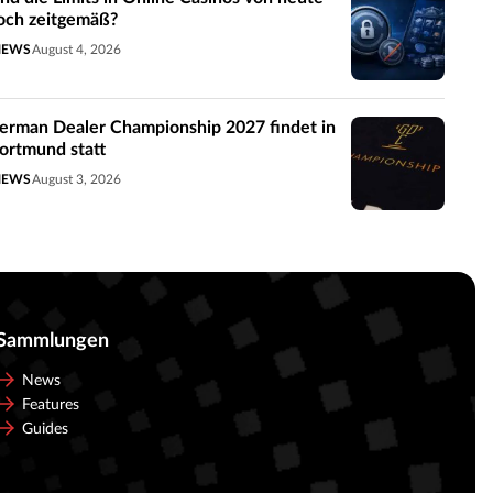
och zeitgemäß?
NEWS
August 4, 2026
erman Dealer Championship 2027 findet in
ortmund statt
NEWS
August 3, 2026
Sammlungen
News
Features
Guides