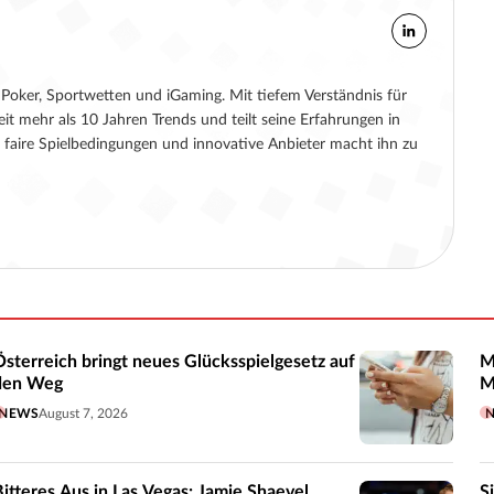
, Poker, Sportwetten und iGaming. Mit tiefem Verständnis für
eit mehr als 10 Jahren Trends und teilt seine Erfahrungen in
ür faire Spielbedingungen und innovative Anbieter macht ihn zu
Österreich bringt neues Glücksspielgesetz auf
M
den Weg
M
NEWS
August 7, 2026
Bitteres Aus in Las Vegas: Jamie Shaevel
S