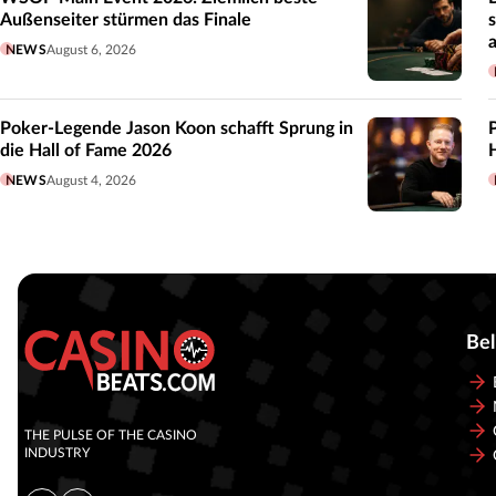
Außenseiter stürmen das Finale
NEWS
August 6, 2026
Poker-Legende Jason Koon schafft Sprung in
die Hall of Fame 2026
NEWS
August 4, 2026
Bel
THE PULSE OF THE CASINO
INDUSTRY