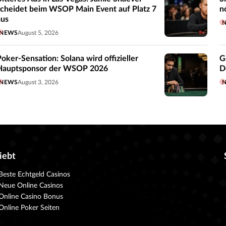
scheidet beim WSOP Main Event auf Platz 7
n
aus
NEWS
August 5, 2026
Poker-Sensation: Solana wird offizieller
G
Hauptsponsor der WSOP 2026
D
NEWS
August 3, 2026
iebt
Beste Echtgeld Casinos
Neue Online Casinos
Online Casino Bonus
Online Poker Seiten