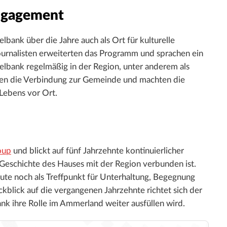
Engagement
bank über die Jahre auch als Ort für kulturelle
ournalisten erweiterten das Programm und sprachen ein
ielbank regelmäßig in der Region, unter anderem als
ten die Verbindung zur Gemeinde und machten die
 Lebens vor Ort.
oup
und blickt auf fünf Jahrzehnte kontinuierlicher
 Geschichte des Hauses mit der Region verbunden ist.
eute noch als Treffpunkt für Unterhaltung, Begegnung
lick auf die vergangenen Jahrzehnte richtet sich der
nk ihre Rolle im Ammerland weiter ausfüllen wird.