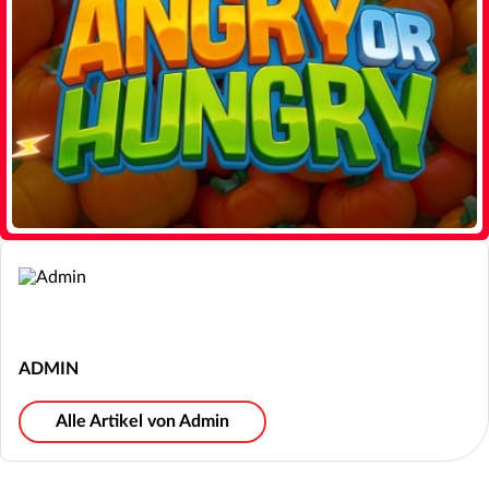
ADMIN
Alle Artikel von Admin