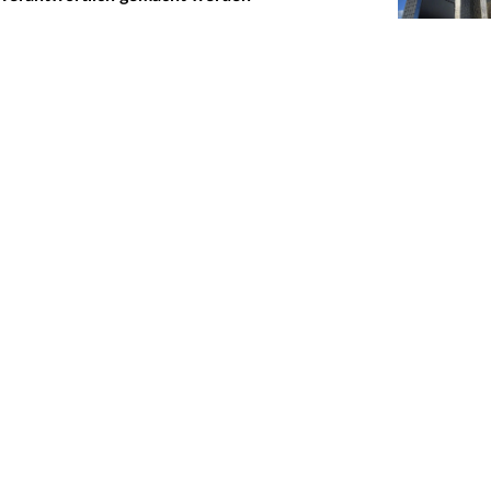
NEWS
Sabine Wassicek
Related News
WSOP 2026: Lauri Saaskilahtis historischer Hero
Call spaltet die Pokerwelt
NEWS
August 7, 2026
Österreich bringt neues Glücksspielgesetz auf den
Weg
NEWS
August 7, 2026
Online-Casino-Newsletter: Lohnt sich die
Anmeldung wirklich?
FEATURES
August 7, 2026