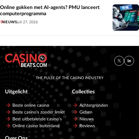
Online gokken met AI-agents? PMU lanceert
computerprogramma
NIEUWS
juli 27, 2026
THE PULSE OF THE CASINO INDUSTRY
Uitgelicht
Collecties
Beste online casino
Achtergronden
Beste casino’s zonder limiet
Gidsen
Best uitbetalende casino’s
Nieuws
Online casino buitenland
Reviews
Over Ons