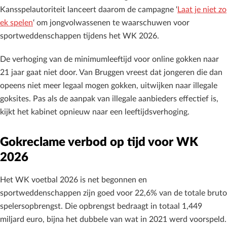
Kansspelautoriteit lanceert daarom de campagne ‘
Laat je niet zo
ek spelen
‘ om jongvolwassenen te waarschuwen voor
sportweddenschappen tijdens het WK 2026.
De verhoging van de minimumleeftijd voor online gokken naar
21 jaar gaat niet door. Van Bruggen vreest dat jongeren die dan
opeens niet meer legaal mogen gokken, uitwijken naar illegale
goksites. Pas als de aanpak van illegale aanbieders effectief is,
kijkt het kabinet opnieuw naar een leeftijdsverhoging.
Gokreclame verbod op tijd voor WK
2026
Het WK voetbal 2026 is net begonnen en
sportweddenschappen zijn goed voor 22,6% van de totale bruto
spelersopbrengst. Die opbrengst bedraagt in totaal 1,449
miljard euro, bijna het dubbele van wat in 2021 werd voorspeld.