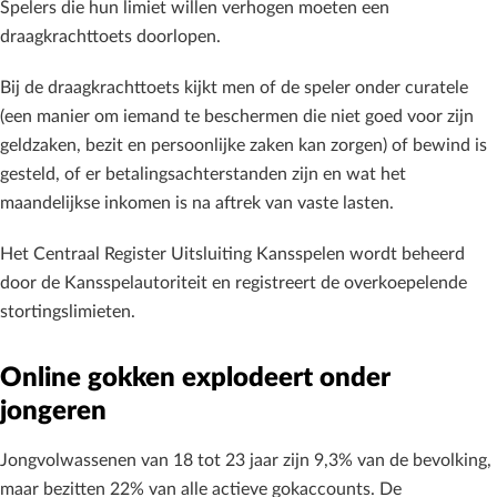
Spelers die hun limiet willen verhogen moeten een
draagkrachttoets doorlopen.
Bij de draagkrachttoets kijkt men of de speler onder curatele
(een manier om iemand te beschermen die niet goed voor zijn
geldzaken, bezit en persoonlijke zaken kan zorgen) of bewind is
gesteld, of er betalingsachterstanden zijn en wat het
maandelijkse inkomen is na aftrek van vaste lasten.
Het Centraal Register Uitsluiting Kansspelen wordt beheerd
door de Kansspelautoriteit en registreert de overkoepelende
stortingslimieten.
Online gokken explodeert onder
jongeren
Jongvolwassenen van 18 tot 23 jaar zijn 9,3% van de bevolking,
maar bezitten 22% van alle actieve gokaccounts. De