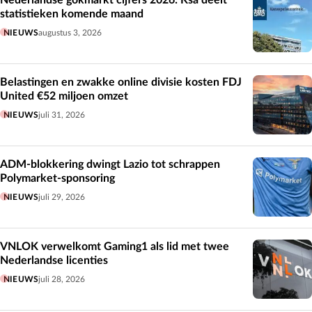
Nederlandse gokmarkt cijfers 2026: Ksa deelt
statistieken komende maand
NIEUWS
augustus 3, 2026
Belastingen en zwakke online divisie kosten FDJ
United €52 miljoen omzet
NIEUWS
juli 31, 2026
ADM-blokkering dwingt Lazio tot schrappen
Polymarket-sponsoring
NIEUWS
juli 29, 2026
VNLOK verwelkomt Gaming1 als lid met twee
Nederlandse licenties
NIEUWS
juli 28, 2026