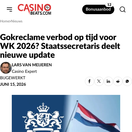
12
Bonusaanbod
Home
Nieuws
»
Gokreclame verbod op tijd voor
WK 2026? Staatssecretaris deelt
nieuwe update
LARS VAN MEIJEREN
Casino Expert
BIJGEWERKT
JUNI 15, 2026