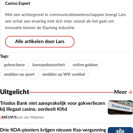
Casino Expert
Met een achtergrond in communicatiewetenschappen brengt Lars
een schat aan ervaring met zich mee, vooral als het gaat om
innovatie binnen de iGaming industrie.
Alle artikelen door Lars
Tags:
gokreclame
kansspelautoriteit
online gokken
wedden op sport
wedden op WK voetbal
Uitgelicht
Meer
Triodos Bank niet aansprakelijk voor gokverliezen
bij illegaal casino, oordeelt Kifid
NIEUWS
Lars van Meijeren
Drie KOA-pioniers krijgen nieuwe Ksa-vergunning