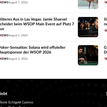
NEWS
August 7, 2026
Bitteres Aus in Las Vegas: Jamie Shaevel
S
scheidet beim WSOP Main Event auf Platz 7
n
aus
NEWS
August 5, 2026
Poker-Sensation: Solana wird offizieller
G
Hauptsponsor der WSOP 2026
D
NEWS
August 3, 2026
iebt
Beste Echtgeld Casinos