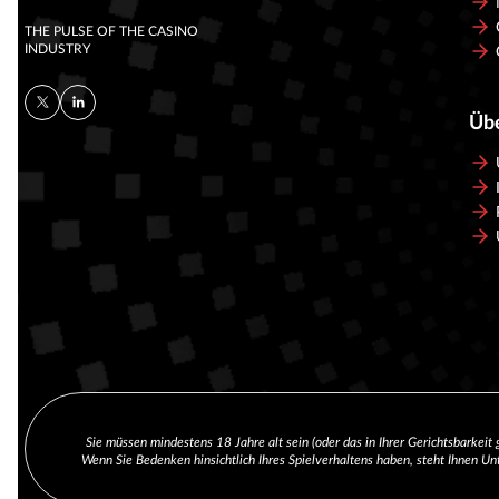
THE PULSE OF THE CASINO
INDUSTRY
Üb
Sie müssen mindestens 18 Jahre alt sein (oder das in Ihrer Gerichtsbarkeit
Wenn Sie Bedenken hinsichtlich Ihres Spielverhaltens haben, steht Ihnen 