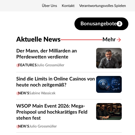
Über Uns
Kontakt
Verantwortungsvolles Spielen
Bonusangebote
3
Aktuelle News
Mehr
Der Mann, der Milliarden an
Pferdewetten verdiente
FEATURES
Julio Grossmüller
Sind die Limits in Online Casinos von
heute noch zeitgemäß?
NEWS
Sabine Wassicek
WSOP Main Event 2026: Mega-
Preispool und hochkarätiges Feld
stehen fest
NEWS
Julio Grossmüller